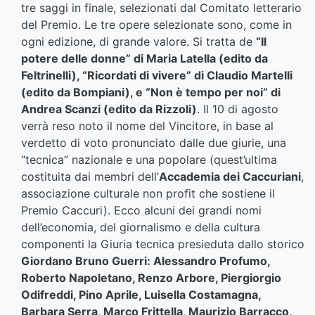
tre saggi in finale, selezionati dal Comitato letterario
del Premio. Le tre opere selezionate sono, come in
ogni edizione, di grande valore. Si tratta de
“Il
potere delle donne” di Maria Latella (edito da
Feltrinelli), “Ricordati di vivere” di Claudio Martelli
(edito da Bompiani), e “Non è tempo per noi” di
Andrea Scanzi (edito da Rizzoli)
. Il 10 di agosto
verrà reso noto il nome del Vincitore, in base al
verdetto di voto pronunciato dalle due giurie, una
“tecnica” nazionale e una popolare (quest’ultima
costituita dai membri dell’
Accademia dei Caccuriani
,
associazione culturale non profit che sostiene il
Premio Caccuri). Ecco alcuni dei grandi nomi
dell’economia, del giornalismo e della cultura
componenti la Giuria tecnica presieduta dallo storico
Giordano Bruno Guerri: Alessandro Profumo,
Roberto Napoletano, Renzo Arbore, Piergiorgio
Odifreddi, Pino Aprile, Luisella Costamagna,
Barbara Serra, Marco Frittella, Maurizio Barracco,