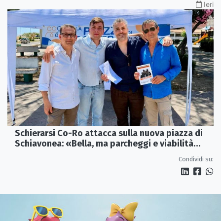
Ieri
Schierarsi Co-Ro attacca sulla nuova piazza di
Schiavonea: «Bella, ma parcheggi e viabilità
sono al collasso»
Condividi su: