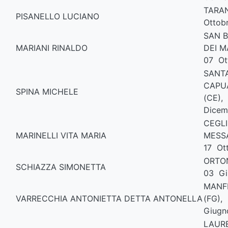
TARA
PISANELLO LUCIANO
Ottob
SAN 
MARIANI RINALDO
DEI M
07 Ot
SANT
CAPU
SPINA MICHELE
(CE),
Dicem
CEGLI
MARINELLI VITA MARIA
MESSA
17 Ot
ORTO
SCHIAZZA SIMONETTA
03 Gi
MANF
VARRECCHIA ANTONIETTA DETTA ANTONELLA
(FG),
Giugn
LAUR