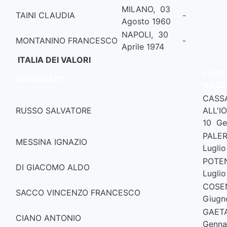
MILANO, 03
TAINI CLAUDIA
-
Agosto 1960
NAPOLI, 30
MONTANINO FRANCESCO
-
Aprile 1974
ITALIA DEI VALORI
LUOGO
CANDIDATO
NASC
CASS
RUSSO SALVATORE
ALL'I
10 Ge
PALE
MESSINA IGNAZIO
Luglio
POTE
DI GIACOMO ALDO
Luglio
COSE
SACCO VINCENZO FRANCESCO
Giugn
GAETA
CIANO ANTONIO
Genna