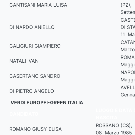
CANTISANI MARIA LUISA
(PZ),
Sette
CAST
DI NARDO ANIELLO
DI ST
11 Ma
CATA
CALIGIURI GIAMPIERO
Marzo
ROMA
NATALI IVAN
Maggi
NAPO
CASERTANO SANDRO
Maggi
AVELL
DI PIETRO ANGELO
Genna
VERDI EUROPEI-GREEN ITALIA
LUOGO E DATA 
CANDIDATO
NASCITA
ROSSANO (CS),
ROMANO GIUSY ELISA
08 Marzo 1985