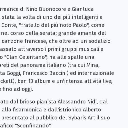
formance di Nino Buonocore e Gianluca
 stata la volta di uno dei più intelligenti e
io Conte, "fratello del più noto Paolo", come
o nel corso della serata; grande amante del
a canzone francese, che oltre ad un sodalizio
assato attraverso i primi gruppi musicali e
ico "Clan Celentano", ha alle spalle una
preti del panorama italiano (tra cui Mina,
tta Goggi, Francesco Baccini) ed internazionale
ickett), ben 13 album e un'intensa attività live,
e fino ad oggi.
to dal brioso pianista Alessandro Nidi, dal
 alla fisarmonica e dall'istrionico Alberto
 presentato al pubblico del Sybaris Art il suo
rafico: "Sconfinando".