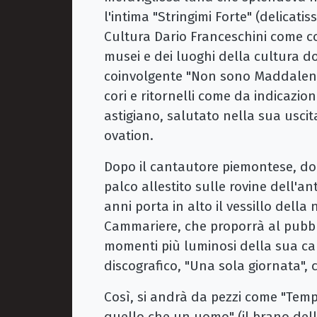
l'intima "Stringimi Forte" (delicati
Cultura Dario Franceschini come co
musei e dei luoghi della cultura do
coinvolgente "Non sono Maddalena"
cori e ritornelli come da indicazi
astigiano, salutato nella sua usci
ovation.
Dopo il cantautore piemontese, dom
palco allestito sulle rovine dell'an
anni porta in alto il vessillo della
Cammariere, che proporrà al pubbli
momenti più luminosi della sua car
discografico, "Una sola giornata", c
Così, si andrà da pezzi come "Temp
quello che un uomo" (il brano del