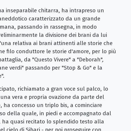
ua inseparabile chitarra, ha intrapreso un
aneddotico caratterizzato da un grande
 umana, passando in rassegna, in modo
liminarmente la divisione dei brani da lui
una relativa ai brani attinenti alle storie che
me filo conduttore le storie d'amore, per lo più
 battaglia, da "Questo Vivere" a "Deborah",
ane verdi" passando per "Stop & Go" e la
".
ipato, richiamato a gran voce sul palco, lo
 una vera e propria ovazione da parte del
 ha concesso un triplo bis, a cominciare
rso della quale, in piedi e accompagnato dal
 ha quasi recitato lo splendido testo alla
 cielo di Sibari - per poi proseguire con