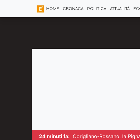
HOME
CRONACA
POLITICA
ATTUALITÀ
EC
24 minuti fa:
Corigliano-Rossano, la Pigna