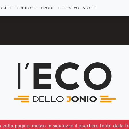
OCULT
TERRITORIO
SPORT
IL CORSIVO
STORIE
 volta pagina: messo in sicurezza il quartiere ferito dalla f