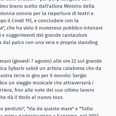
ssimo brano scelto dall'allora Ministro della
lonna sonora per la riapertura di teatri e
po il Covid 19), e concludere con la
, che ha visto il numeroso pubblico intonare
oni e suggerimenti del grande cantautore
ta dal palco con una vera e propria standing
ani (giovedì 7 agosto) alle ore 22 sul grande
tica Sybaris salirà un artista calabrese che da
 nostra terra in giro per il mondo: Sergio
co un viaggio musicale che attraverserà i
riera, fino alle note del suo ultimo lavoro
he dà il titolo al nuovo tour.
o perduto", "Via da questo mare" e "Tutto
la prima partecipazione a Sanremo, nel 2003,