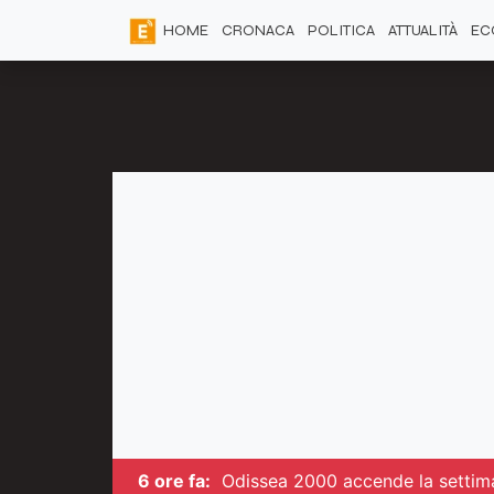
HOME
CRONACA
POLITICA
ATTUALITÀ
EC
6 ore fa:
Odissea 2000 accende la settima