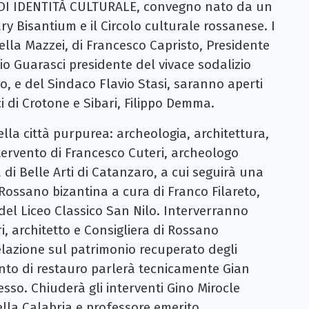
 DI IDENTITÀ CULTURALE, convegno nato da un
ry Bisantium e il Circolo culturale rossanese. I
 della Mazzei, di Francesco Capristo, Presidente
nio Guarasci presidente del vivace sodalizio
o, e del Sindaco Flavio Stasi, saranno aperti
ci di Crotone e Sibari, Filippo Demma.
lla città purpurea: archeologia, architettura,
intervento di Francesco Cuteri, archeologo
di Belle Arti di Catanzaro, a cui seguirà una
a Rossano bizantina a cura di Franco Filareto,
a del Liceo Classico San Nilo. Interverranno
, architetto e Consigliera di Rossano
elazione sul patrimonio recuperato degli
vento di restauro parlerà tecnicamente Gian
esso. Chiuderà gli interventi Gino Mirocle
della Calabria e professore emerito,