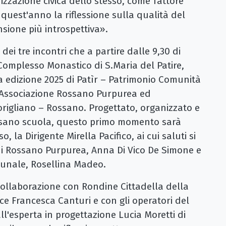
zzazione civica dello stesso, come fattore
quest'anno la riflessione sulla qualità del
sione più introspettiva».
 dei tre incontri che a partire dalle 9,30 di
 Complesso Monastico di S.Maria del Patire,
4a edizione 2025 di Patìr – Patrimonio Comunità
ll’Associazione Rossano Purpurea ed
origliano – Rossano. Progettato, organizzato e
cesano scuola, questo primo momento sarà
, la Dirigente Mirella Pacifico, ai cui saluti si
 di Rossano Purpurea, Anna Di Vico De Simone e
munale, Rosellina Madeo.
collaborazione con Rondine Cittadella della
ce Francesca Canturi e con gli operatori del
'esperta in progettazione Lucia Moretti di