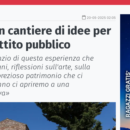
20-05-2025 02:05
n cantiere di idee per
ttito pubblico
nzio di questa esperienza che
i, riflessioni sull'arte, sulla
 prezioso patrimonio che ci
nno ci apriremo a una
va»