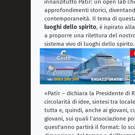
innanzitutto Patìr: un open lab ch
approfondimenti storici, diventando
contemporaneità. Il tema di quest
luoghi dello spirito
, è ispirato al
a proporre una rilettura del nostro
sistema vivo di luoghi dello spirito.
«Patìr – dichiara la Presidente d
circolarità di idee, sintesi tra loc
tutta e, quindi, anche ai giovani, 
giovani, sui quali l’associazione
quest'anno partirà il format: lo sc