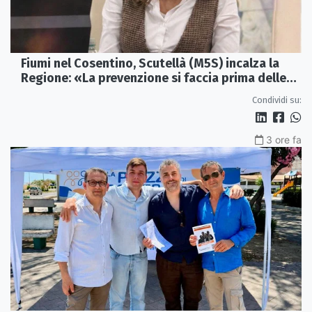
Fiumi nel Cosentino, Scutellà (M5S) incalza la
Regione: «La prevenzione si faccia prima delle
alluvioni»
Condividi su:
3 ore fa