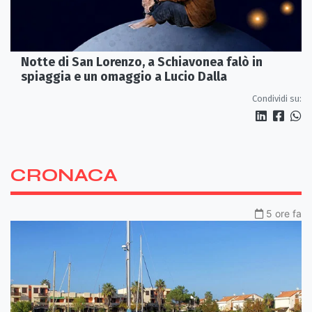
Notte di San Lorenzo, a Schiavonea falò in
spiaggia e un omaggio a Lucio Dalla
Condividi su:
CRONACA
5 ore fa