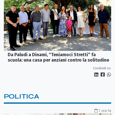
Da Paludi a Dinami, “Teniamoci Stretti” fa
scuola: una casa per anziani contro la solitudine
Condividi su:
POLITICA
1 ora fa