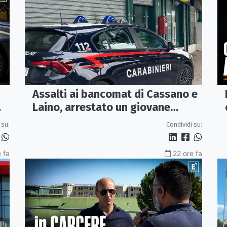
Assalti ai bancomat di Cassano e
Laino, arrestato un giovane
pugliese
 su:
Condividi su:
 fa
22 ore fa