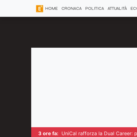
HOME
CRONACA
POLITICA
ATTUALITÀ
EC
3 ore fa:
UniCal rafforza la Dual Career: pi