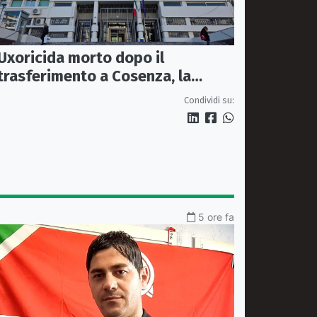
Uxoricida morto dopo il
trasferimento a Cosenza, la
Procura apre un’inchiesta
Condividi su:
5 ore fa