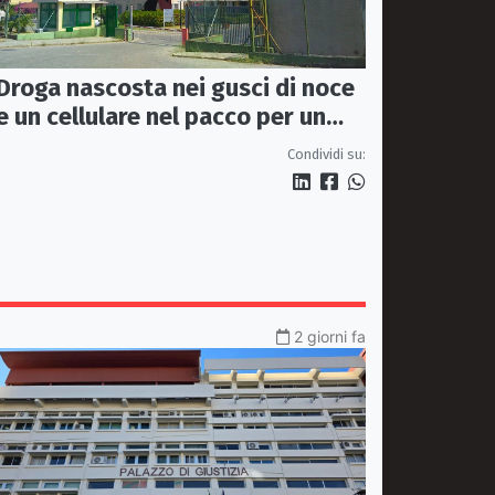
Droga nascosta nei gusci di noce
e un cellulare nel pacco per un
detenuto: sequestro nel carcere
Condividi su:
di Rossano
2 giorni fa