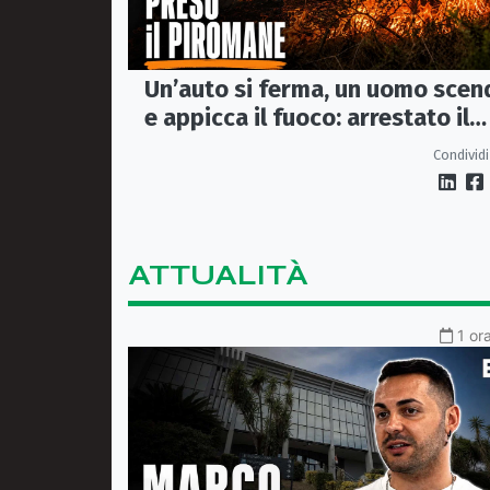
Un’auto si ferma, un uomo scen
e appicca il fuoco: arrestato il
(presunto) piromane di Morano
Condividi
ATTUALITÀ
1 or