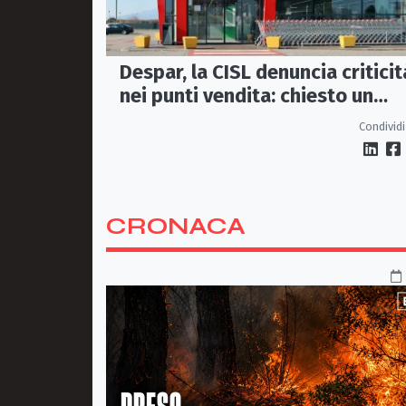
Despar, la CISL denuncia criticit
nei punti vendita: chiesto un
incontro urgente a Maiora
Condividi
CRONACA