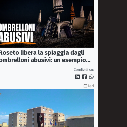
Roseto libera la spiaggia dagli
ombrelloni abusivi: un esempio
per tutto il litorale ionico
Condividi su:
Ieri