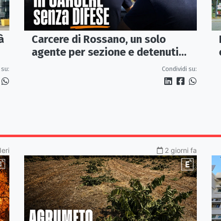
Carcere di Rossano, un solo
à
agente per sezione e detenuti
psichiatrici senza cure: «La
Condividi su:
 su:
sicurezza è venuta meno» |
VIDEO
Ieri
2 giorni fa