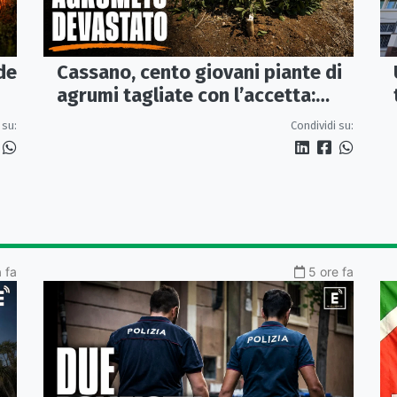
de
Cassano, cento giovani piante di
agrumi tagliate con l’accetta:
indagano i Carabinieri
 su:
Condividi su:
a fa
5 ore fa