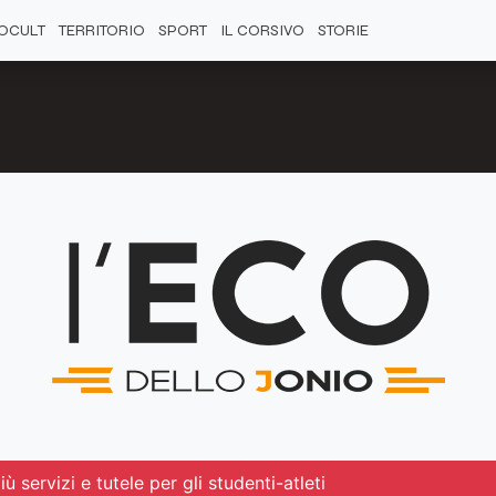
OCULT
TERRITORIO
SPORT
IL CORSIVO
STORIE
ù servizi e tutele per gli studenti-atleti