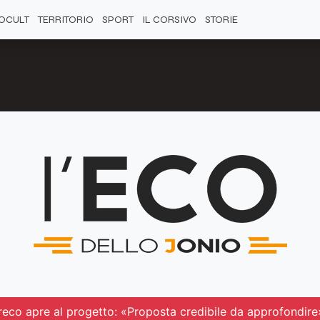
OCULT
TERRITORIO
SPORT
IL CORSIVO
STORIE
reco apre al progetto: «Proposta credibile da approfondire