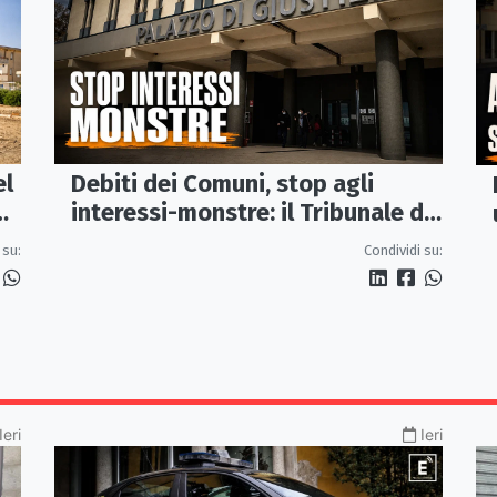
el
Debiti dei Comuni, stop agli
interessi-monstre: il Tribunale di
Castrovillari taglia il conto
 su:
Condividi su:
Ieri
Ieri