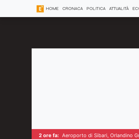
HOME
CRONACA
POLITICA
ATTUALITÀ
EC
2 ore fa:
Aeroporto di Sibari, Orlandino G