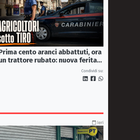
Prima cento aranci abbattuti, ora
un trattore rubato: nuova ferita
all’agricoltura della Sibaritide
Condividi su:
Ieri