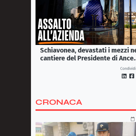
Schiavonea, devastati i mezzi n
cantiere del Presidente di Ance
Calabria Rugna. «Non ci
Condividi
fermeremo»
CRONACA