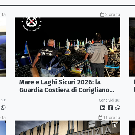
a fa
2 ore fa
Mare e Laghi Sicuri 2026: la
Guardia Costiera di Corigliano
controlla il litorale da Rocca
 su:
Condividi su:
Imperiale a Cariati.
 fa
11 ore fa