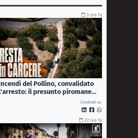
3 ore fa
Incendi del Pollino, convalidato
l'arresto: il presunto piromane
resta in carcere
Condividi su:
22 ore fa