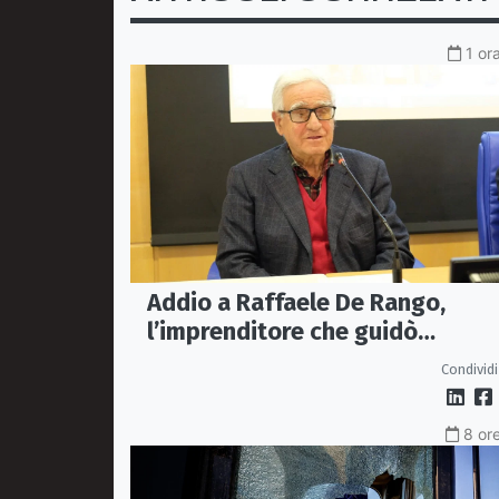
1 or
Addio a Raffaele De Rango,
l’imprenditore che guidò
Confindustria Cosenza
Condividi
8 ore