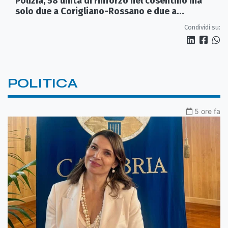
Polizia, 58 unità di rinforzo nel cosentino ma
solo due a Corigliano-Rossano e due a
Castrovillari
Condividi su:
POLITICA
5 ore fa