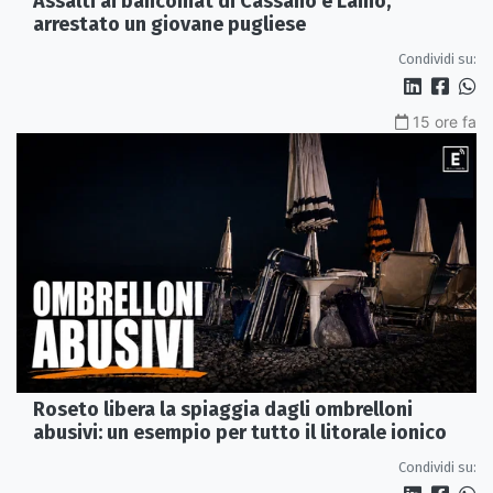
Assalti ai bancomat di Cassano e Laino,
arrestato un giovane pugliese
Condividi su:
15 ore fa
Roseto libera la spiaggia dagli ombrelloni
abusivi: un esempio per tutto il litorale ionico
Condividi su: