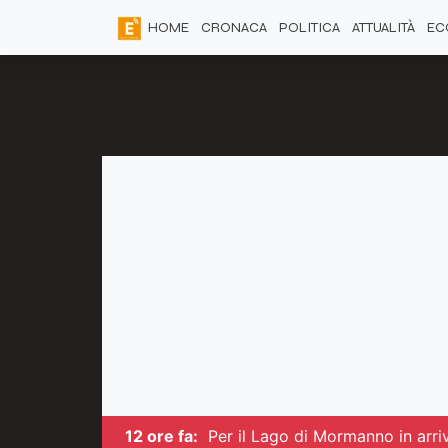
HOME
CRONACA
POLITICA
ATTUALITÀ
EC
12 ore fa:
Per il Lago di Mormanno in arriv