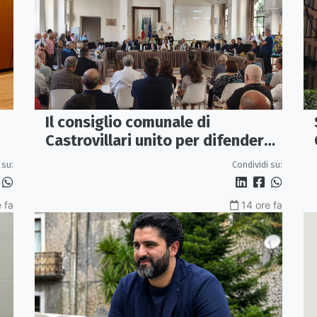
Il consiglio comunale di
Castrovillari unito per difendere
iù
il diritto alla salute
 su:
Condividi su:
 fa
14 ore fa