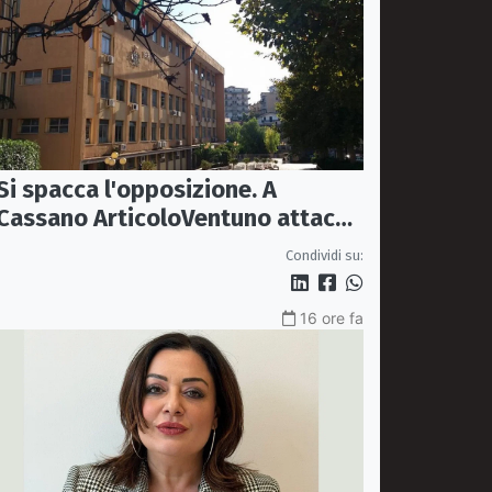
Si spacca l'opposizione. A
Cassano ArticoloVentuno attacca
Avena e ne chiede le dimissioni
Condividi su:
16 ore fa