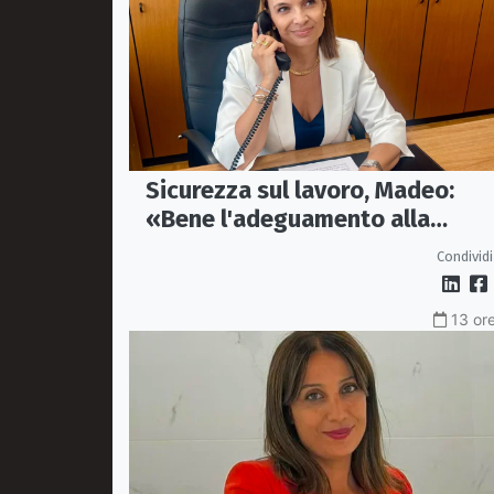
Sicurezza sul lavoro, Madeo:
«Bene l'adeguamento alla
normativa nazionale, servono p
Condividi
tutele»
13 ore