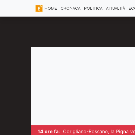
HOME
CRONACA
POLITICA
ATTUALITÀ
EC
14 ore fa:
Corigliano-Rossano, la Pigna vol