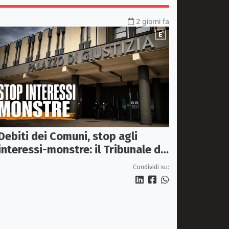
2 giorni fa
Debiti dei Comuni, stop agli
interessi-monstre: il Tribunale di
Castrovillari taglia il conto
Condividi su: