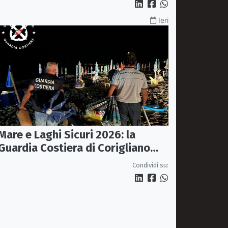
Ieri
Mare e Laghi Sicuri 2026: la
Guardia Costiera di Corigliano
controlla il litorale da Rocca
Condividi su:
Imperiale a Cariati.