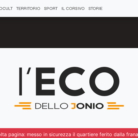
OCULT
TERRITORIO
SPORT
IL CORSIVO
STORIE
ta pagina: messo in sicurezza il quartiere ferito dalla fran