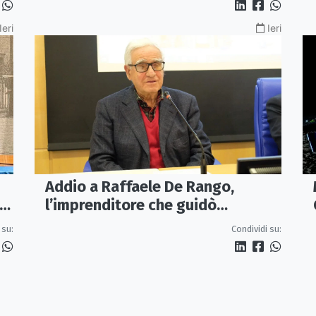
Ieri
Ieri
Addio a Raffaele De Rango,
l’imprenditore che guidò
Confindustria Cosenza
Condividi su:
 su: