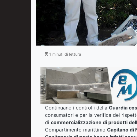
1 minuti di lettura
Continuano i controlli della
Guardia cos
consumatori e per la verifica del rispet
di
commercializzazione di prodotti del
Compartimento marittimo
Capitano di
Capitaneria di porto hanno infatti seque