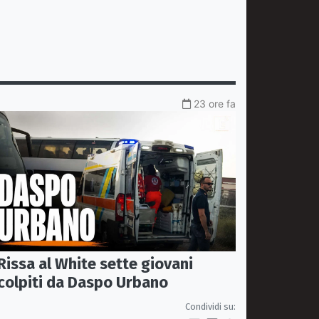
23 ore fa
Rissa al White sette giovani
colpiti da Daspo Urbano
Condividi su: