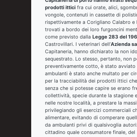
prodotti ittici
fra cui orate, alici, sgom
vongole, contenuti in cassette di polist
rispettivamente a Corigliano Calabro e
trovati a bordo dei loro furgoncini ment
come previsto dalla
Legge 283 del 19
Castrovillari. I veterinari dell’
Azienda san
Capitaneria, hanno dichiarato la non id
sequestrato. Lo stesso, pertanto, non 
preventivamente cotto, è stato avviato 
ambulanti è stato anche multato per ci
per la tracciabilità dei prodotti ittici c
senza che si potesse capire se erano fre
collettività, specie durante la stagione 
nelle nostre località, a prestare la massi
privilegiando gli esercizi commerciali c
alimentare, evitando di comperare quell
da ambulanti privi di qualsivoglia autoriz
cittadino quale consumatore finale, del