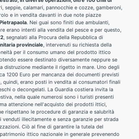
bri, seppie, calamari, pannocchie e cozze, gamberoni,
irolo e in vendita davanti in due note piazze
Pietrapaola
. Nei guai sono finiti due ambulanti,
re erano intenti alla vendita del pesce e per questo,
62
, segnalati alla Procura della Repubblica di
itaria provinciale
, intervenuti su richiesta della
oneità per il consumo umano del prodotto ittico
potendo essere destinato diversamente neppure se
a distruzione mediante il rigetto in mare. Uno degli
rca 1200 Euro per mancanza dei documenti previsti
he, quindi, erano posti in vendita ai consumatori finali
schi o decongelati. La Guardia costiera invita la
estiva, nella quale numerosi sono i turisti presenti
ma attenzione nell'acquisto dei prodotti ittici,
he rispettano le procedure di garanzia e salubrità
i venduti illecitamente e senza garanzie per strada
zazioni. Ciò al fine di garantire la tutela del
 patrimonio ittico nazionale in generale prevenendo