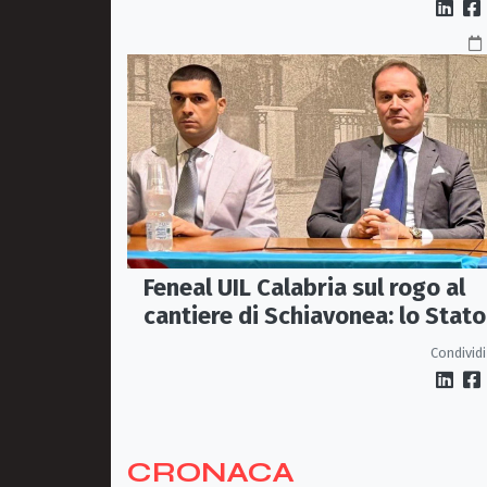
Feneal UIL Calabria sul rogo al
cantiere di Schiavonea: lo Stato
rafforzi i presìdi di legalità
Condividi
CRONACA