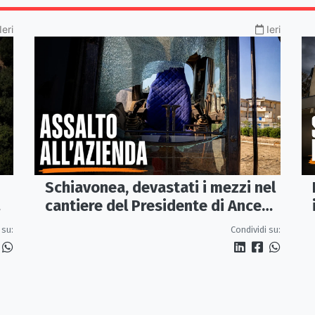
Ieri
Ieri
Schiavonea, devastati i mezzi nel
cantiere del Presidente di Ance
Calabria Rugna. «Non ci
 su:
Condividi su:
fermeremo»