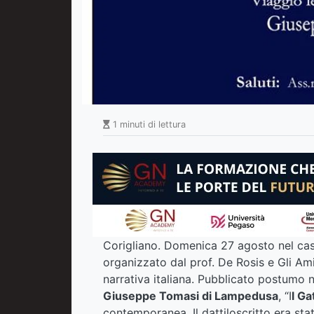
1 minuti di lettura
Corigliano. Domenica 27 agosto nel caste
organizzato dal prof. De Rosis e Gli Amic
narrativa italiana. Pubblicato postumo 
Giuseppe Tomasi di Lampedusa
, “I
l G
contemporanea. Il dattiloscritto era sta