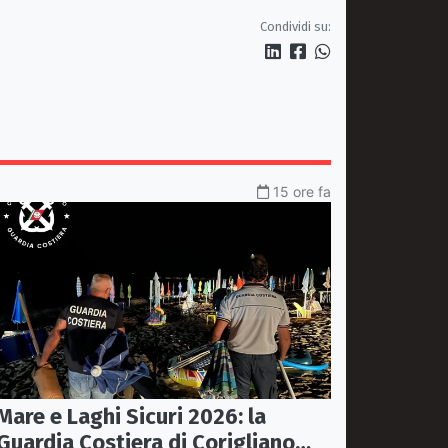
le hit degli anni '70/'80" con
Condividi su:
l'Orchestra Sinfonica Brutia
15 ore fa
Mare e Laghi Sicuri 2026: la
Guardia Costiera di Corigliano