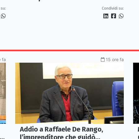
nel grande dibattito archeologico
 su:
Condividi su:
 fa
15 ore fa
Addio a Raffaele De Rango,
l’imprenditore che guidò