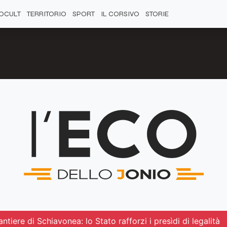
OCULT
TERRITORIO
SPORT
IL CORSIVO
STORIE
ntiere di Schiavonea: lo Stato rafforzi i presìdi di legalità