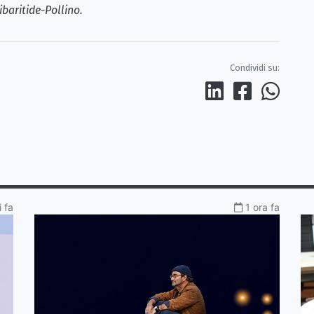
ibaritide-Pollino.
Condividi su:
 fa
1 ora fa