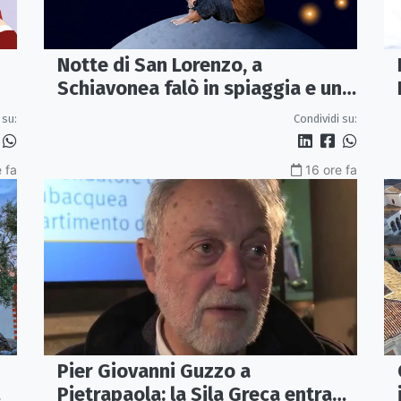
Notte di San Lorenzo, a
Schiavonea falò in spiaggia e un
omaggio a Lucio Dalla
 su:
Condividi su:
 fa
16 ore fa
Pier Giovanni Guzzo a
Pietrapaola: la Sila Greca entra