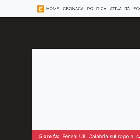
HOME
CRONACA
POLITICA
ATTUALITÀ
EC
5 ore fa:
Feneal UIL Calabria sul rogo al ca