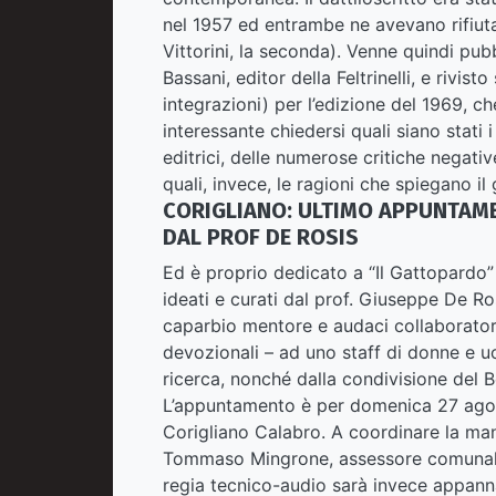
nel 1957 ed entrambe ne avevano rifiuta
Vittorini, la seconda). Venne quindi pub
Bassani, editor della Feltrinelli, e riv
integrazioni) per l’edizione del 1969, ch
interessante chiedersi quali siano stati i
editrici, delle numerose critiche negati
quali, invece, le ragioni che spiegano il
CORIGLIANO: ULTIMO APPUNTAME
DAL PROF DE ROSIS
Ed è proprio dedicato a “Il Gattopardo” 
ideati e curati dal prof. Giuseppe De Ro
caparbio mentore e audaci collaborator
devozionali – ad uno staff di donne e u
ricerca, nonché dalla condivisione del B
L’appuntamento è per domenica 27 agosto
Corigliano Calabro. A coordinare la mani
Tommaso Mingrone, assessore comunale a
regia tecnico-audio sarà invece appann