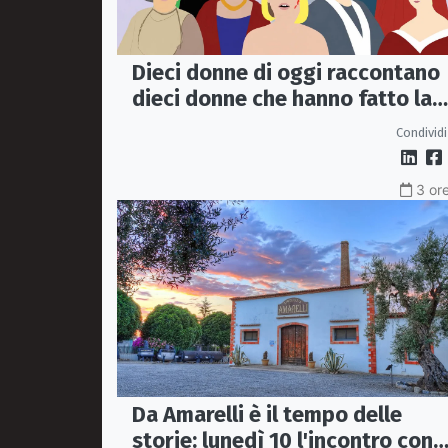
Dieci donne di oggi raccontano
dieci donne che hanno fatto la
storia: il libro arriva a
Condividi
Sant’Angelo
3 ore
Da Amarelli è il tempo delle
storie: lunedì 10 l'incontro con