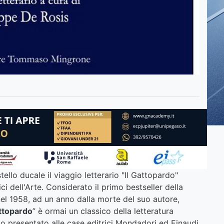
llo ducale il viaggio letterario "Il Gattopardo"
i dell'Arte. Considerato il primo bestseller della
nel 1958, ad un anno dalla morte del suo autore,
attopardo
” è ormai un classico della letteratura
to presentato alle case editrici Mondadori ed Einaudi