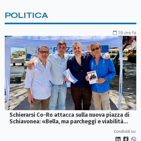
POLITICA
19 ore fa
Schierarsi Co-Ro attacca sulla nuova piazza di
Schiavonea: «Bella, ma parcheggi e viabilità
sono al collasso»
Condividi su: