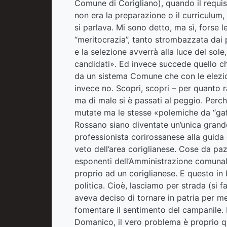
Comune di Corigliano), quando il requi
non era la preparazione o il curriculum, 
si parlava. Mi sono detto, ma sì, forse 
“meritocrazia”, tanto strombazzata dai p
e la selezione avverrà alla luce del sole
candidati». Ed invece succede quello c
da un sistema Comune che con le elezi
invece no. Scopri, scopri – per quanto
ma di male si è passati al peggio. Perc
mutate ma le stesse «polemiche da “gaf
Rossano siano diventate un’unica grande c
professionista corirossanese alla guida d
veto dell’area coriglianese. Cose da pazz
esponenti dell’Amministrazione comunal
proprio ad un coriglianese. E questo in 
politica. Cioè, lasciamo per strada (si 
aveva deciso di tornare in patria per me
fomentare il sentimento del campanile. E
Domanico, il vero problema è proprio que