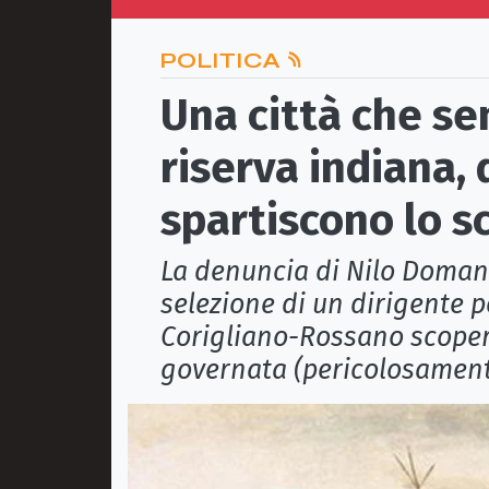
POLITICA
Una città che s
riserva indiana, 
spartiscono lo s
La denuncia di Nilo Domani
selezione di un dirigente pe
Corigliano-Rossano scoperc
governata (pericolosamen