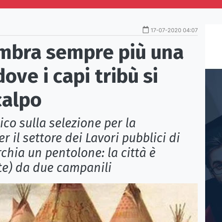
17-07-2020 04:07
embra sempre più una
dove i capi tribù si
calpo
co sulla selezione per la
r il settore dei Lavori pubblici di
hia un pentolone: la città è
te) da due campanili