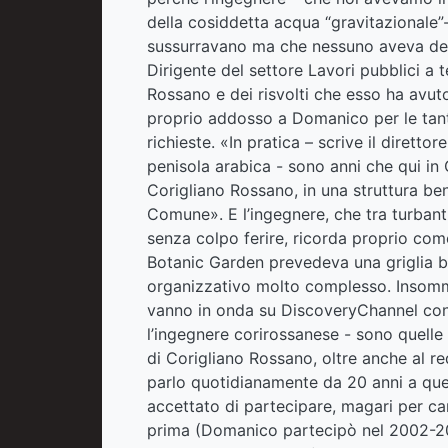
della cosiddetta acqua “gravitazionale”
sussurravano ma che nessuno aveva det
Dirigente del settore Lavori pubblici 
Rossano e dei risvolti che esso ha avu
proprio addosso a Domanico per le tant
richieste. «In pratica – scrive il dirett
penisola arabica - sono anni che qui in
Corigliano Rossano, in una struttura ben
Comune». E l’ingegnere, che tra turbanti
senza colpo ferire, ricorda proprio com
Botanic Garden prevedeva una griglia ba
organizzativo molto complesso. Inso
vanno in onda su DiscoveryChannel con
l’ingegnere corirossanese - sono quelle 
di Corigliano Rossano, oltre anche al re
parlo quotidianamente da 20 anni a que
accettato di partecipare, magari per can
prima (Domanico partecipò nel 2002-200