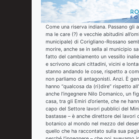
Come una riserva indiana. Passano gli an
ma le care (?) e vecchie abitudini all’
municipale) di Corigliano-Rossano sem
morire, anche se in sella al municipio 
fatto del cambiamento un vessillo inali
e scrivono alcuni cittadini, vicini e lo
stanno andando le cose, rispetto a co
non parliamo di antagonisti. Anzi. È ge
hanno “qualcosa da (ri)dire” rispetto all
anche l’ingegnere Nilo Domanico, un fig
casa, tra gli Emiri d’oriente, che ne ha
capo del Settore lavori pubblici del Mini
bastasse – è anche direttore dei lavori 
botanico al mondo nel mezzo del desert
quello che ha raccontato sulla sua pagi
perché l’ingegnere – che noi avevamo i