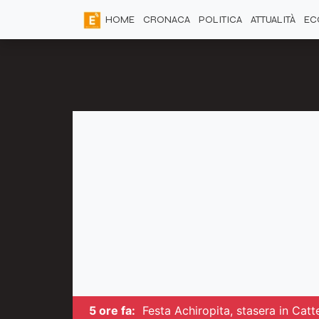
HOME
CRONACA
POLITICA
ATTUALITÀ
EC
5 ore fa:
Festa Achiropita, stasera in Catte