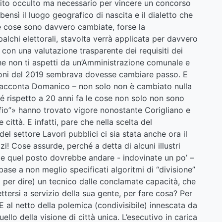
sito occulto ma necessario per vincere un concorso
bensì il luogo geografico di nascita e il dialetto che
le cose sono davvero cambiate, forse la
alchi elettorali, stavolta verrà applicata per davvero
, con una valutazione trasparente dei requisiti dei
he non ti aspetti da un’Amministrazione comunale e
oni del 2019 sembrava dovesse cambiare passo. E
 racconta Domanico – non solo non è cambiato nulla
hé rispetto a 20 anni fa le cose non solo non sono
io”» hanno trovato vigore nonostante Corigliano e
ittà. E infatti, pare che nella scelta del
el settore Lavori pubblici ci sia stata anche ora il
i! Cose assurde, perché a detta di alcuni illustri
e quel posto dovrebbe andare - indovinate un po’ –
base a non meglio specificati algoritmi di “divisione”
fa per dire) un tecnico dalle conclamate capacità, che
ttersi a servizio della sua gente, per fare cosa? Per
 al netto della polemica (condivisibile) innescata da
llo della visione di città unica. L’esecutivo in carica