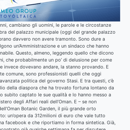
ni, cambiano gli uomini, le parole e le circostanze
ombra del palazzo municipale (oggi del grande palazzo
brano davvero non avere tramonto. Sono dure a
salgono un’Amministrazione e un sindaco che hanno
enabile. Questo, almeno, leggendo quello che dicono
ntani, che probabilmente un po’ di delusione per come
me invece dovevano andare, la stanno provando. E
nte comune, sono professionisti quelli che oggi
’avanzata politica del governo Stasi. E tra questi, c’è
lio della diaspora che ha trovato fortuna lontano da
nno subito captato le sue qualità e lo hanno messo a
stero degli Affari reali dell’Oman. E – se non
dell’Oman Botanic Garden, il più grande orto
o: un’opera da 312milioni di euro che vale tutto
na facebook e che riportiamo in forma sintetica. Già,
ncontrato già qualche settimana fa per discutere