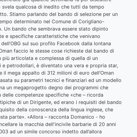
- svela qualcosa di inedito che tutti da tempo
to. Stiamo parlando del bando di selezione per un
a tempo determinato nel Comune di Corigliano-
to. Un bando che sembrava essere stato dipinto
e e specifiche caratteristiche che venivano
ore dell’OBG sul suo profilo Facebook dalla lontana
 Oman faccio le stesse cose richieste dal bando di
 più articolata e complessa di quella di un
 e petrodollari, è diventato una vera e propria star,
e il mega appalto di 312 milioni di euro dell’Oman
sata su parametri tecnici e finanziari ed un modello
mma un megaprogetto degno dei programmi che
 delle competenze specifiche «che – ricorda
tipiche di un Dirigente, ed erano i requisiti del bando
quisito della conoscenza della lingua inglese, che
sta parte». «Allora – racconta Domanico - ho
cellare la macchia dell'incivile barbarie di 20 anni
3 ad un simile concorso indetto dall’allora