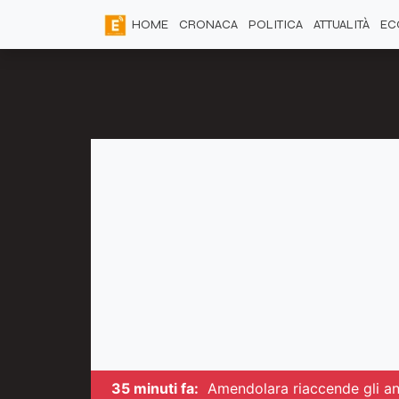
HOME
CRONACA
POLITICA
ATTUALITÀ
EC
35 minuti fa:
Amendolara riaccende gli an