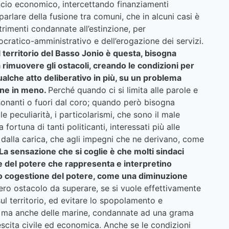
ancio economico, intercettando finanziamenti
parlare della fusione tra comuni, che in alcuni casi è
ltrimenti condannate all’estinzione, per
ocratico-amministrativo e dell’erogazione dei servizi.
l territorio del Basso Jonio è questa, bisogna
 rimuovere gli ostacoli, creando le condizioni per
qualche atto deliberativo in più, su un problema
one in meno.
Perché quando ci si limita alle parole e
ssonanti o fuori dal coro; quando però bisogna
le peculiarità, i particolarismi, che sono il male
fortuna di tanti politicanti, interessati più alle
 dalla carica, che agli impegni che ne derivano, come
La sensazione che si coglie è che molti sindaci
 e del potere che rappresenta e interpretino
 o cogestione del potere, come una diminuzione
vero ostacolo da superare, se si vuole effettivamente
sul territorio, ed evitare lo spopolamento e
ci, ma anche delle marine, condannate ad una grama
scita civile ed economica. Anche se le condizioni