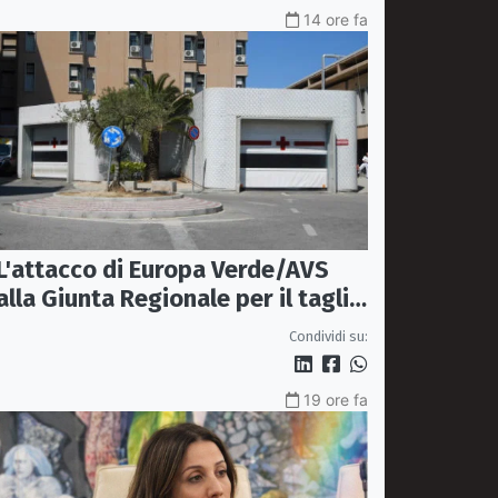
14 ore fa
L'attacco di Europa Verde/AVS
alla Giunta Regionale per il taglio
del'emodinamica di Rossano
Condividi su:
19 ore fa