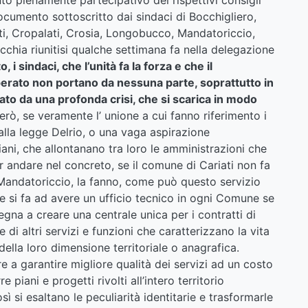
ocumento sottoscritto dai sindaci di Bocchigliero,
i, Cropalati, Crosia, Longobucco, Mandatoriccio,
ecchia riunitisi qualche settimana fa nella delegazione
 i sindaci, che l’unità fa la forza e che il
perato non portano da nessuna parte, soprattutto in
o da una profonda crisi, che si scarica in modo
erò, se veramente l’ unione a cui fanno riferimento i
alla legge Delrio, o una vaga aspirazione
ni, che allontanano tra loro le amministrazioni che
r andare nel concreto, se il comune di Cariati non fa
e Mandatoriccio, la fanno, come può questo servizio
e si fa ad avere un ufficio tecnico in ogni Comune se
egna a creare una centrale unica per i contratti di
di altri servizi e funzioni che caratterizzano la vita
 della loro dimensione territoriale o anagrafica.
 a garantire migliore qualità dei servizi ad un costo
 piani e progetti rivolti all’intero territorio
sì si esaltano le peculiarità identitarie e trasformarle