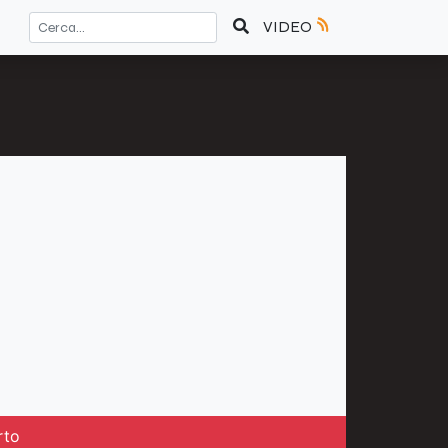
VIDEO
rto