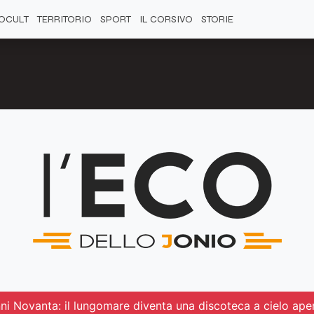
OCULT
TERRITORIO
SPORT
IL CORSIVO
STORIE
ni Novanta: il lungomare diventa una discoteca a cielo ape