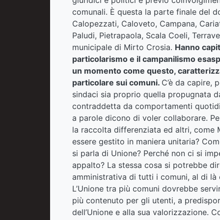
comunali. È questa la parte finale del d
Calopezzati, Caloveto, Campana, Cariat
Paludi, Pietrapaola, Scala Coeli, Terrav
municipale di Mirto Crosia.
Hanno capito,
particolarismo e il campanilismo esas
un momento come questo, caratterizzat
particolare sui comuni.
C’è da capire, p
sindaci sia proprio quella propugnata d
contraddetta da comportamenti quotidia
a parole dicono di voler collaborare. Pe
la raccolta differenziata ed altri, com
essere gestito in maniera unitaria? Com
si parla di Unione? Perché non ci si imp
appalto? La stessa cosa si potrebbe dire 
amministrativa di tutti i comuni, al di là
L’Unione tra più comuni dovrebbe servire
più contenuto per gli utenti, a predisporre
dell’Unione e alla sua valorizzazione. Co