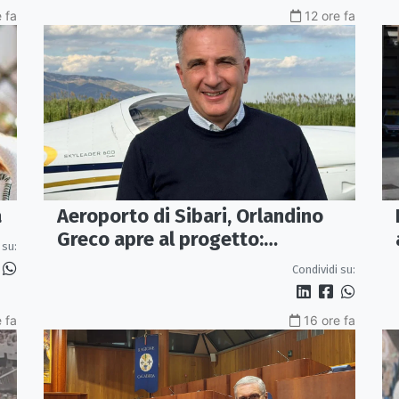
e fa
12 ore fa
Aeroporto di Sibari, Orlandino
a
Greco apre al progetto:
 su:
«Proposta credibile da
Condividi su:
approfondire»
 fa
16 ore fa