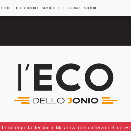
OCULT
TERRITORIO
SPORT
IL CORSIVO
STORIE
ua torna dopo la denuncia. Ma arriva con un terzo della pres