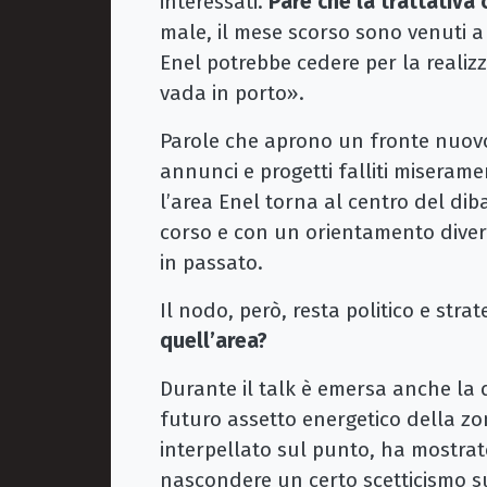
interessati.
Pare che la trattativa
male, il mese scorso sono venuti a 
Enel potrebbe cedere per la realiz
vada in porto».
Parole che aprono un fronte nuovo.
annunci e progetti falliti miseramen
l’area Enel torna al centro del diba
corso e con un orientamento diverso
in passato.
Il nodo, però, resta politico e strat
quell’area?
Durante il talk è emersa anche la q
futuro assetto energetico della zo
interpellato sul punto, ha mostra
nascondere un certo scetticismo su