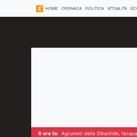
HOME
CRONACA
POLITICA
ATTUALITÀ
EC
6 ore fa:
Agrumeti della Sibaritide, l’acq