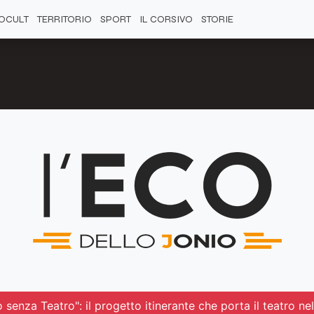
OCULT
TERRITORIO
SPORT
IL CORSIVO
STORIE
 senza Teatro": il progetto itinerante che porta il teatro ne