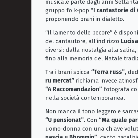
musicale parte dagli anni Settanta 
gruppo folk-pop
“I cantastorie di
proponendo brani in dialetto.
“Il lamento delle pecore” è disponib
del cantautore, all’indirizzo
Lucis
diversi: dalla nostalgia alla satira
fino alla memoria del Natale tradi
Tra i brani spicca
“Terra russ”
, ded
ru mercat”
richiama invece atmosfer
“A Raccomandazion”
fotografa co
nella società contemporanea.
Non manca il tono leggero e sarca
“U pensionat”
. Con
“Ma quale par
uomo-donna con una chiave volutam
nascia u Bbommin”
, canto nataliz