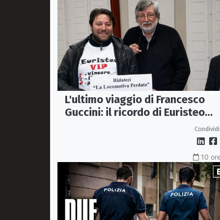
L'ultimo viaggio di Francesco
Guccini: il ricordo di Euristeo
Ceraolo, il pendolare della
Condividi
"Locomotiva Perduta"
10 ore