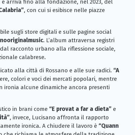
e arriva fino alla fondazione, nel 2023, del
 Calabria”
, con cui si esibisce nelle piazze
ile sugli store digitali e sulle pagine social
anooriginalmusic
. L’album attraversa registri
, dal racconto urbano alla riflessione sociale,
zionale calabrese.
icato alla città di Rossano e alle sue radici.
“A
e, colori e voci dei mercati popolari, mentre
n ironia alcune dinamiche ancora presenti
stico in brani come
“E provat a far a dieta”
e
ità”
, invece, Lucisano affronta il rapporto
ente ironica. A chiudere il lavoro è
“Quann
io che richiama le atmosfere della tradizione