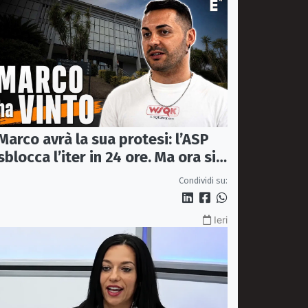
Marco avrà la sua protesi: l’ASP
sblocca l’iter in 24 ore. Ma ora si
apre il caso dell’Ufficio ausili
Condividi su:
Ieri