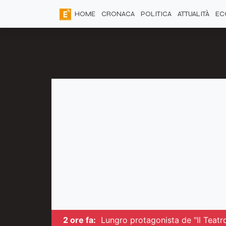
HOME
CRONACA
POLITICA
ATTUALITÀ
EC
2 ore fa:
Lungro protagonista de "Il Teatro