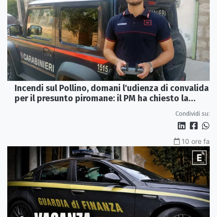
Incendi sul Pollino, domani l'udienza di convalida
per il presunto piromane: il PM ha chiesto la
misura in carcere
Condividi su:
10 ore fa