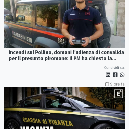
Incendi sul Pollino, domani l'udienza di convalida
per il presunto piromane: il PM ha chiesto la
misura in carcere
Condividi su:
9 ore fa