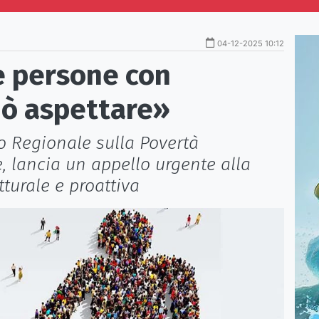
04-12-2025 10:12
e persone con
uò aspettare»
io Regionale sulla Povertà
, lancia un appello urgente alla
turale e proattiva