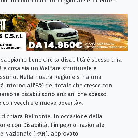
orio un coordinamento regionale efficiente e
 sappiamo bene che la disabilità è spesso una
à e cosa sia un Welfare strutturale e
nessuno. Nella nostra Regione si ha una
tà intorno all'8% del totale che cresce con
 persone disabili sono anziani che spesso
e con vecchie e nuove povertà».
 dichiara Belmonte.​ In occasione della
one con Disabilità, l'impegno nazionale
e Nazionale (PAN), approvato