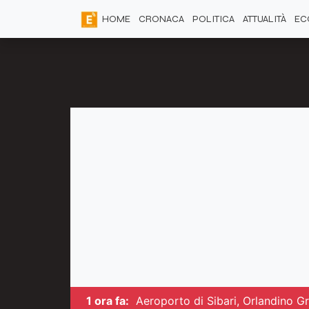
HOME
CRONACA
POLITICA
ATTUALITÀ
EC
1 ora fa:
Aeroporto di Sibari, Orlandino G