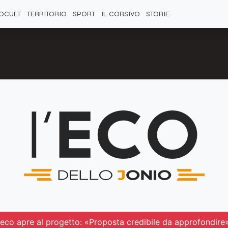
OCULT
TERRITORIO
SPORT
IL CORSIVO
STORIE
reco apre al progetto: «Proposta credibile da approfondire