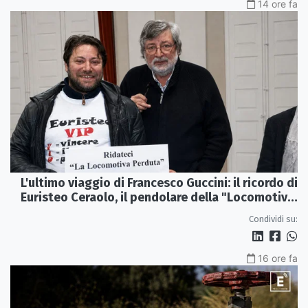
14 ore fa
L'ultimo viaggio di Francesco Guccini: il ricordo di
Euristeo Ceraolo, il pendolare della "Locomotiva
Perduta"
Condividi su:
16 ore fa