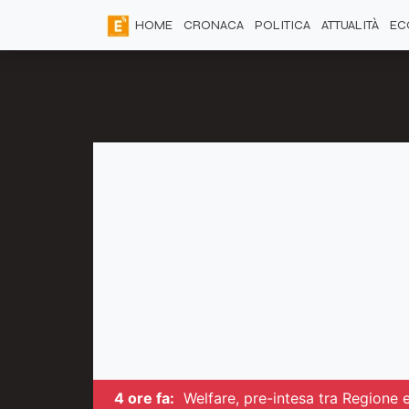
HOME
CRONACA
POLITICA
ATTUALITÀ
EC
4 ore fa:
Welfare, pre-intesa tra Regione e