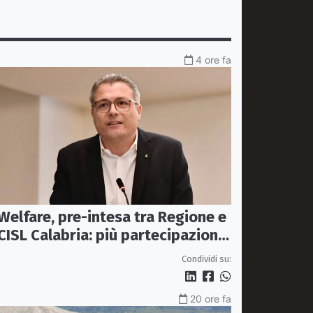
4 ore fa
Welfare, pre-intesa tra Regione e
CISL Calabria: più partecipazione
nelle politiche sociali
Condividi su:
20 ore fa