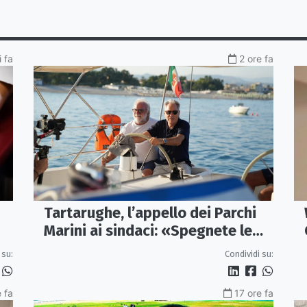
i fa
2 ore fa
Tartarughe, l’appello dei Parchi
Marini ai sindaci: «Spegnete le
h+
luci vicino ai nidi»
 su:
Condividi su:
 fa
17 ore fa