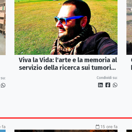
Viva la Vida: l'arte e la memoria al
servizio della ricerca sui tumori
rari
Condividi su:
 su:
 fa
15 ore fa