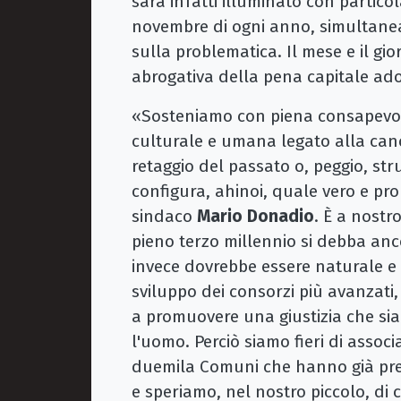
sarà infatti illuminato con partico
novembre di ogni anno, simultanea
sulla problematica. Il mese e il gi
abrogativa della pena capitale ad
«Sosteniamo con piena consapevo
culturale e umana legato alla canc
retaggio del passato o, peggio, stru
configura, ahinoi, quale vero e prop
sindaco
Mario Donadio
. È a nostr
pieno terzo millennio si debba anco
invece dovrebbe essere naturale e
sviluppo dei consorzi più avanzati,
a promuovere una giustizia che sia
l'uomo. Perciò siamo fieri di associa
duemila Comuni che hanno già pres
e speriamo, nel nostro piccolo, di c