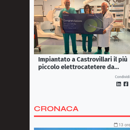
Impiantato a Castrovillari il più
piccolo elettrocatetere da
defibrillazione al mondo
Condividi
CRONACA
13 ore