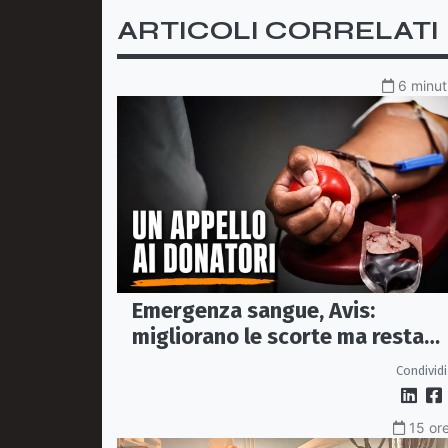
ARTICOLI CORRELATI
6 minut
Emergenza sangue, Avis:
migliorano le scorte ma resta
alta l'attenzione sul gruppo A R
Condividi
15 ore