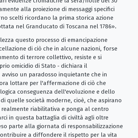
lari evidenze cromatiche la sera/notte del 30
mente alla proiezione di messaggi specifici
orno scelti ricordano la prima storica azione
ottata nel Granducato di Toscana nel 1786».
lezza questo processo di emancipazione
ellazione di ciò che in alcune nazioni, forse
mento di terrore collettivo, resiste e si
rio omicidio di Stato - dichiara il
o avviso un paradosso inquietante che in
ra lottare per l'affermazione di ciò che
 logica conseguenza dell'evoluzione e dello
 di quelle società moderne, cioè, che aspirano
 realmente riabilitativa e ponga al centro
rci in questa battaglia di civiltà agli oltre
o parte alla giornata di responsabilizzazione
ontribuire a diffondere il rispetto per la vita