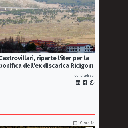
Castrovillari, riparte l'iter per la
bonifica dell'ex discarica Ricigom
Condividi su:
19 ore fa