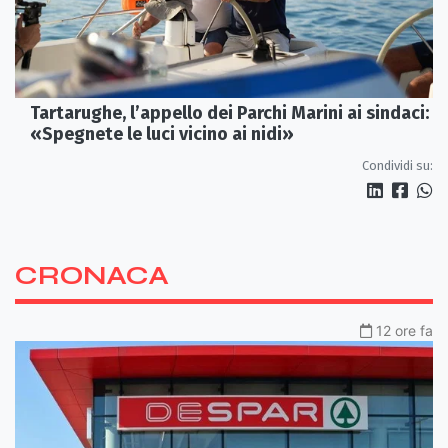
Tartarughe, l’appello dei Parchi Marini ai sindaci:
«Spegnete le luci vicino ai nidi»
Condividi su:
CRONACA
12 ore fa