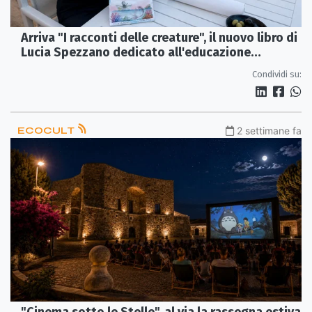
Arriva "I racconti delle creature", il nuovo libro di
Lucia Spezzano dedicato all'educazione
ambientale
Condividi su:
ECOCULT
2 settimane fa