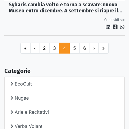
Sybaris cambia volto e torna a scavare: nuovo
Museo entro dicembre. A settembre si riapre il
cantiere dei templi
Condividi su:
«
‹
2
3
4
5
6
›
»
Categorie
EcoCult
Nugae
Arie e Recitativi
Verba Volant