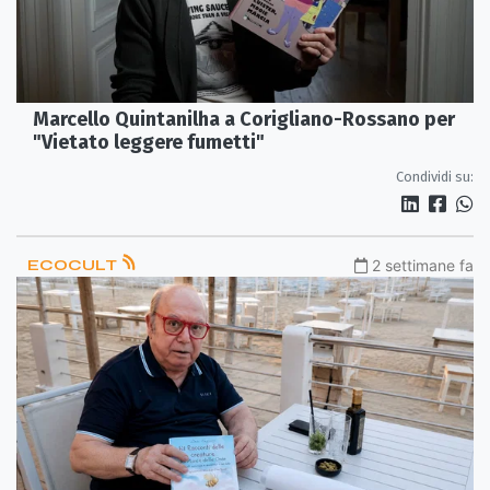
Marcello Quintanilha a Corigliano-Rossano per
"Vietato leggere fumetti"
Condividi su:
ECOCULT
2 settimane fa