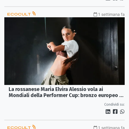
ECOCULT
1 settimana fa
La rossanese Maria Elvira Alessio vola ai
Mondiali della Performer Cup: bronzo europeo e
pass mondiale
Condividi su:
ECOCULT
1 settimana fa