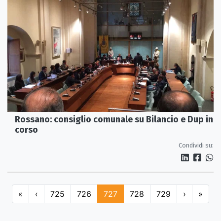
Rossano: consiglio comunale su Bilancio e Dup in
corso
Condividi su:
«
‹
725
726
727
728
729
›
»