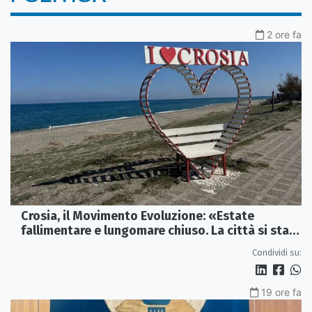
2 ore fa
Crosia, il Movimento Evoluzione: «Estate
fallimentare e lungomare chiuso. La città si sta
spegnendo»
Condividi su:
19 ore fa