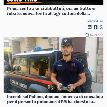
Prima cento aranci abbattuti, ora un trattore
rubato: nuova ferita all’agricoltura della
Sibaritide
Condividi su:
14 ore fa
Incendi sul Pollino, domani l'udienza di convalida
per il presunto piromane: il PM ha chiesto la
misura in carcere