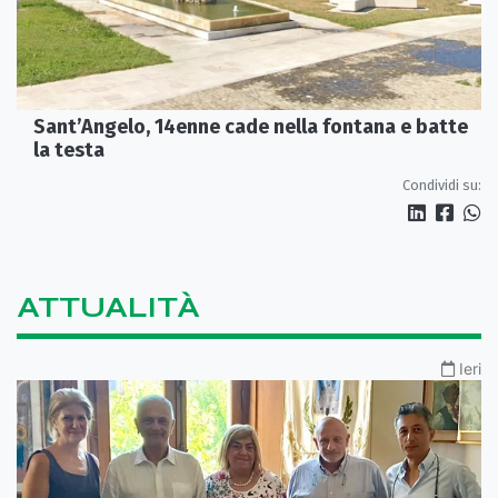
Sant’Angelo, 14enne cade nella fontana e batte
la testa
Condividi su:
ATTUALITÀ
Ieri