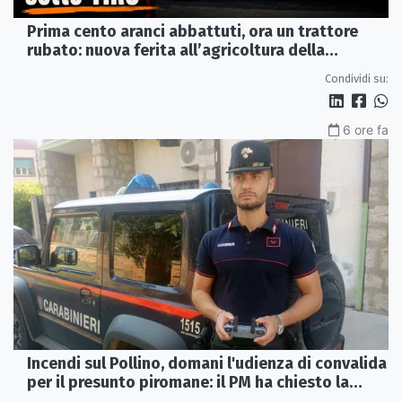
Prima cento aranci abbattuti, ora un trattore
rubato: nuova ferita all’agricoltura della
Sibaritide
Condividi su:
6 ore fa
Incendi sul Pollino, domani l'udienza di convalida
per il presunto piromane: il PM ha chiesto la
misura in carcere