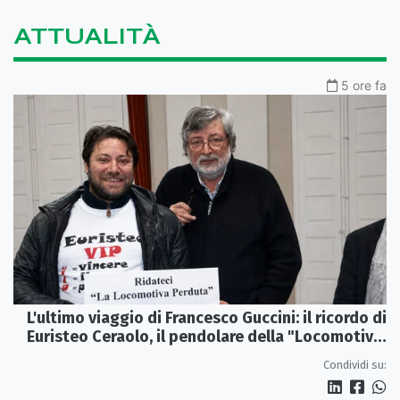
ATTUALITÀ
5 ore fa
L'ultimo viaggio di Francesco Guccini: il ricordo di
Euristeo Ceraolo, il pendolare della "Locomotiva
Perduta"
Condividi su: