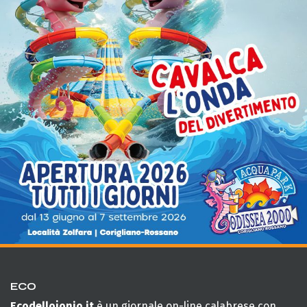
ECO
Ecodellojonio.it
è un giornale on-line calabrese con