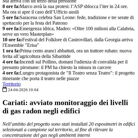
Ma arriva con un terzo della pressione
8 ore fa:
Marco avrà la sua protesi: l’ASP sblocca l’iter in 24 ore.
Ma ora si apre il caso dell’Ufficio ausili
5 ore fa:
Saracena celebra San Leone: fede, tradizione e tre serate di
spettacolo per la festa del Patrono
9 ore fa:
Emergenza idrica, Madeo: «Oltre 100 milioni alla Calabria,
serve un vero Masterplan»
10 ore fa:
Festival del Folklore di Castrovillari, dalla Georgia arriva
l'Ensemble "Erisa"
1 ora fa:
Prima cento aranci abbattuti, ora un trattore rubato: nuova
ferita all’agricoltura della Sibaritide
4 ore fa:
Incendi sul Pollino, domani l'udienza di convalida per il
presunto piromane: il PM ha chiesto la misura in carcere
4 ore fa:
Lungro protagonista de "Il Teatro senza Teatro": il progetto
itinerante che porta il teatro nelle piazze
Territorio
24-04-2026 10:04
Cariati: avviato monitoraggio dei livelli
di gas radon negli edifici
Nell’ambito del progetto sono stati installati 20 esposimetri in edifici
selezionati a campione sul territorio, al fine di rilevare la
concentrazione del gas negli ambienti interni