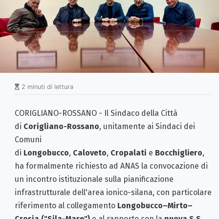
2 minuti di lettura
CORIGLIANO-ROSSANO - Il Sindaco della Città
di
Corigliano-Rossano
, unitamente ai Sindaci dei
Comuni
di
Longobucco
,
Caloveto
,
Cropalati
e
Bocchigliero
,
ha formalmente richiesto ad ANAS la convocazione di
un incontro istituzionale sulla pianificazione
infrastrutturale dell'area ionico-silana, con particolare
riferimento al collegamento
Longobucco–Mirto–
Crosia ("Sila-Mare")
e al rapporto con la
nuova S.S.