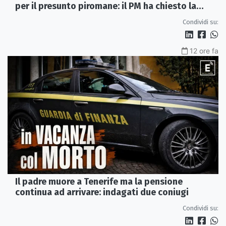
per il presunto piromane: il PM ha chiesto la
misura in carcere
Condividi su:
12 ore fa
Il padre muore a Tenerife ma la pensione
continua ad arrivare: indagati due coniugi
Condividi su: