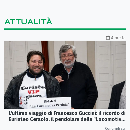
ATTUALITÀ
4 ore fa
L'ultimo viaggio di Francesco Guccini: il ricordo di
Euristeo Ceraolo, il pendolare della "Locomotiva
Perduta"
Condividi su: