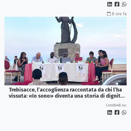
8 ore fa
Trebisacce, l’accoglienza raccontata da chi l’ha
vissuta: «Io sono» diventa una storia di dignità
e futuro
Condividi su: