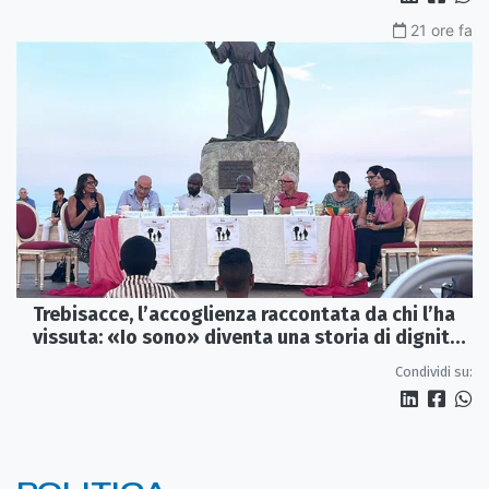
21 ore fa
Trebisacce, l’accoglienza raccontata da chi l’ha
vissuta: «Io sono» diventa una storia di dignità
e futuro
Condividi su: