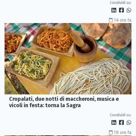
Condividi su:
14 ore fa
Cropalati, due notti di maccheroni, musica e
vicoli in festa: torna la Sagra
Condividi su:
19 ore fa