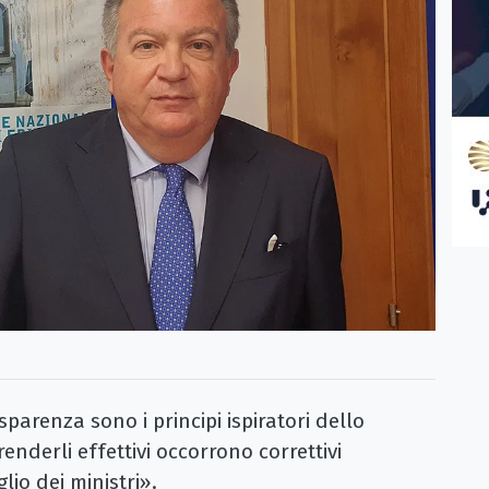
parenza sono i principi ispiratori dello
nderli effettivi occorrono correttivi
lio dei ministri».