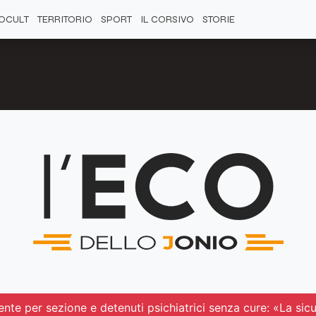
OCULT
TERRITORIO
SPORT
IL CORSIVO
STORIE
ente per sezione e detenuti psichiatrici senza cure: «La s