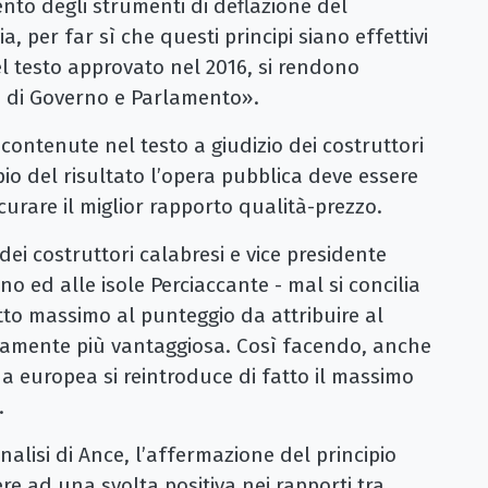
nto degli strumenti di deflazione del
a, per far sì che questi principi siano effettivi
nel testo approvato nel 2016, si rendono
te di Governo e Parlamento».
 contenute nel testo a giudizio dei costruttori
pio del risultato l’opera pubblica deve essere
curare il miglior rapporto qualità-prezzo.
ei costruttori calabresi e vice presidente
 ed alle isole Perciaccante - mal si concilia
tto massimo al punteggio da attribuire al
camente più vantaggiosa. Così facendo, anche
na europea si reintroduce di fatto il massimo
.
analisi di Ance, l’affermazione del principio
re ad una svolta positiva nei rapporti tra