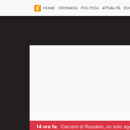
HOME
CRONACA
POLITICA
ATTUALITÀ
EC
14 ore fa:
Carcere di Rossano, un solo ag