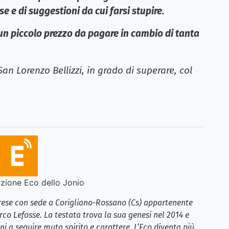
se e di suggestioni da cui farsi stupire.
 un piccolo prezzo da pagare in cambio di tanta
i San Lorenzo Bellizzi, in grado di superare, col
ione Eco dello Jonio
brese con sede a Corigliano-Rossano (Cs) appartenente
rco Lefosse. La testata trova la sua genesi nel 2014 e
i a seguire muta spirito e carattere. L’Eco diventa più