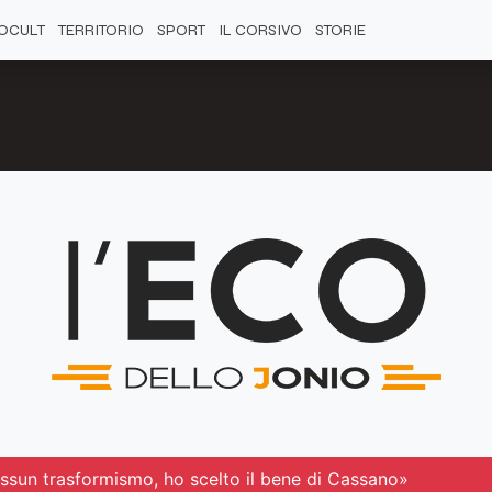
OCULT
TERRITORIO
SPORT
IL CORSIVO
STORIE
essun trasformismo, ho scelto il bene di Cassano»