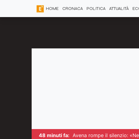
HOME
CRONACA
POLITICA
ATTUALITÀ
EC
48 minuti fa:
Avena rompe il silenzio: «N