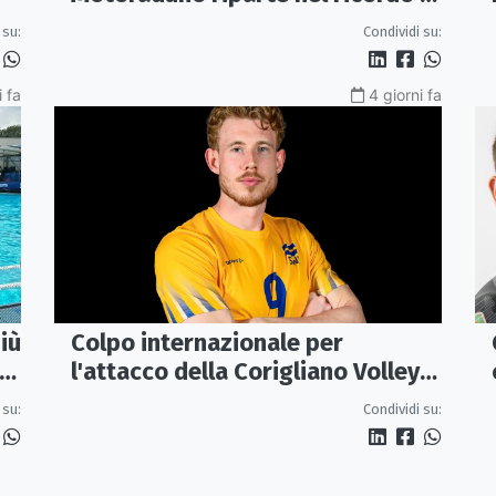
Gaetano Aita
 su:
Condividi su:
i fa
4 giorni fa
iù
Colpo internazionale per
l'attacco della Corigliano Volley:
arriva l'opposto svedese Johan
 su:
Condividi su:
Gruvaeus