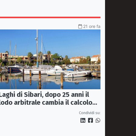
21 ore fa
Laghi di Sibari, dopo 25 anni il
lodo arbitrale cambia il calcolo
dei contributi associativi
Condividi su: