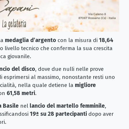
la
medaglia d’argento
con la misura di
18,64
to livello tecnico che conferma la sua crescita
ca giovanile.
ncio del disco
, dove due nulli nelle prove
di esprimersi al massimo, nonostante resti uno
ecialità, nella quale detiene la
migliore
on
61,58 metri
.
a Basile
nel
lancio del martello femminile
,
assificandosi
19ª su 28 partecipanti
dopo aver
ri.