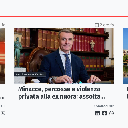
a fa
2 ore fa
Minacce, percosse e violenza
i
privata alla ex nuora: assolta
perché il fatto non sussiste
 su:
Condividi su: