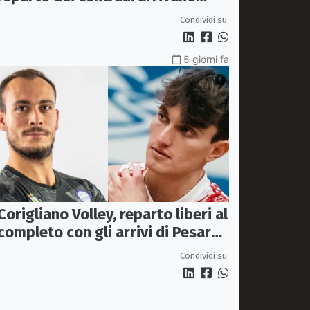
Pasquali e Napolitano,
Condividi su:
confermato Tanzi
5 giorni fa
Corigliano Volley, reparto liberi al
completo con gli arrivi di Pesare
e Graziani
Condividi su: