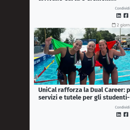
esperienza e futuro per la Serie
Condividi
A3
2 giorn
UniCal rafforza la Dual Career: p
servizi e tutele per gli studenti-
atleti
Condividi