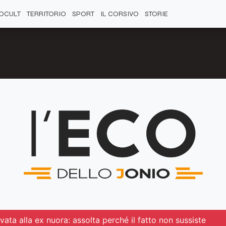
OCULT
TERRITORIO
SPORT
IL CORSIVO
STORIE
ata alla ex nuora: assolta perché il fatto non sussiste