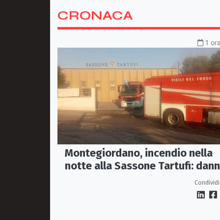
CRONACA
1 or
Montegiordano, incendio nella
notte alla Sassone Tartufi: dann
per oltre un milione di euro
Condividi