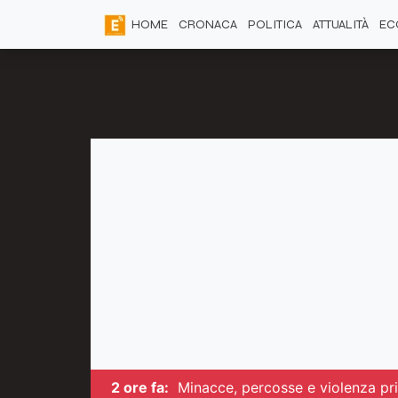
HOME
CRONACA
POLITICA
ATTUALITÀ
EC
2 ore fa:
Minacce, percosse e violenza priv