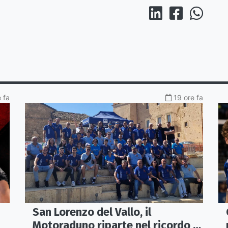
 fa
19 ore fa
San Lorenzo del Vallo, il
Motoraduno riparte nel ricordo di