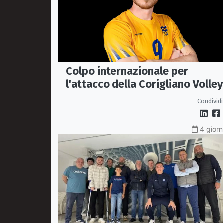
Colpo internazionale per
l'attacco della Corigliano Volley
arriva l'opposto svedese Johan
Condividi
Gruvaeus
4 giorn