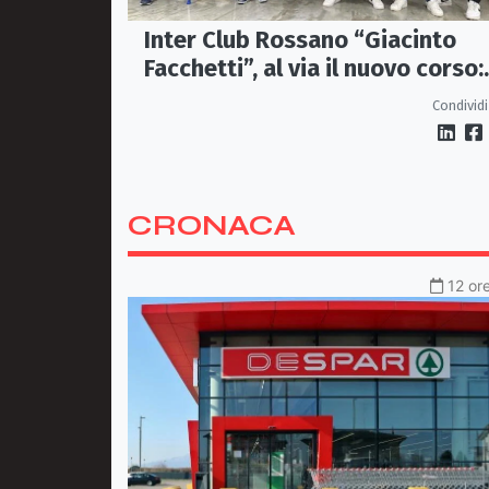
Inter Club Rossano “Giacinto
Facchetti”, al via il nuovo corso:
passione nerazzurra più viva ch
Condividi
mai
CRONACA
12 ore