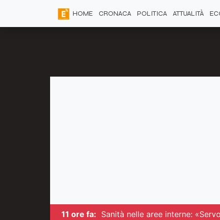
HOME
CRONACA
POLITICA
ATTUALITÀ
EC
11 ore fa:
Sanità nelle aree interne: «Serv