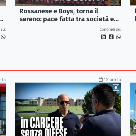
Rossanese e Boys, torna il
sereno: pace fatta tra società e
tifoseria organizzata
e
Condividi su:
 su:
 fa
12 ore fa