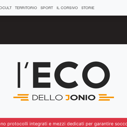
OCULT
TERRITORIO
SPORT
IL CORSIVO
STORIE
ono protocolli integrati e mezzi dedicati per garantire socc