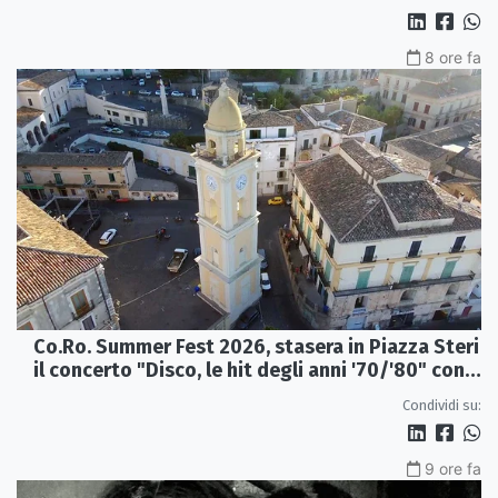
8 ore fa
Co.Ro. Summer Fest 2026, stasera in Piazza Steri
il concerto "Disco, le hit degli anni '70/'80" con
l'Orchestra Sinfonica Brutia
Condividi su:
9 ore fa