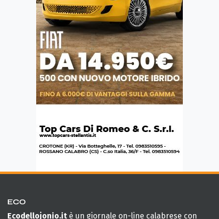
ECO
Ecodellojonio.it
è un giornale on-line calabrese con