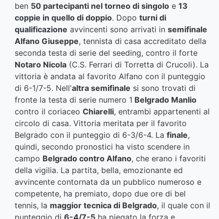
ben
50 partecipanti nel torneo di singolo
e
13
coppie in quello di doppio
. Dopo
turni di
qualificazione
avvincenti sono arrivati in
semifinale
Alfano Giuseppe
, tennista di casa accreditato della
seconda testa di serie del seeding, contro il forte
Notaro Nicola
(C.S. Ferrari di Torretta di Crucoli). La
vittoria è andata al favorito Alfano con il punteggio
di 6-1/7-5. Nell'
altra semifinale
si sono trovati di
fronte la testa di serie numero 1
Belgrado Manlio
contro il coriaceo
Chiarelli
, entrambi appartenenti al
circolo di casa. Vittoria meritata per il favorito
Belgrado con il punteggio di 6-3/6-4. La
finale
,
quindi, secondo pronostici ha visto scendere in
campo
Belgrado contro Alfano
, che erano i favoriti
della vigilia. La partita, bella, emozionante ed
avvincente contornata da un pubblico numeroso e
competente, ha premiato, dopo due ore di bel
tennis, la
maggior tecnica di Belgrado
, il quale con il
punteggio di
6-4/7-5
ha piegato la forza e