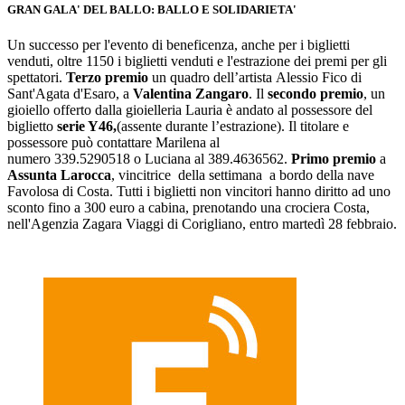
GRAN GALA' DEL BALLO: BALLO E SOLIDARIETA'
Un successo per l'evento di beneficenza, anche per i biglietti
venduti, oltre 1150 i biglietti venduti e l'estrazione dei premi per gli
spettatori.
Terzo premio
un quadro dell’artista
Alessio Fico di
Sant'Agata d'Esaro, a
Valentina Zangaro
. Il
secondo premio
, un
gioiello offerto dalla gioielleria Lauria è andato al possessore del
biglietto
serie Y46,
(assente durante l’estrazione). Il titolare e
possessore può contattare
Marilena
al
numero
339.5290518
o
Luciana
al 389.4636562.
Primo premio
a
Assunta Larocca
, vincitrice della settimana a bordo della nave
Favolosa di Costa. Tutti i biglietti non vincitori hanno diritto ad uno
sconto fino a 300 euro a cabina, prenotando una crociera Costa,
nell'Agenzia Zagara Viaggi di Corigliano, entro martedì 28 febbraio.