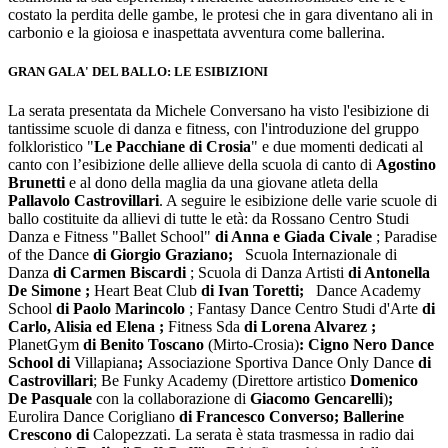
costato la perdita delle gambe, le protesi che in gara diventano ali in
carbonio e la gioiosa e inaspettata avventura come ballerina.
GRAN GALA' DEL BALLO: LE ESIBIZIONI
La serata presentata da Michele Conversano ha visto l'esibizione di
tantissime scuole di danza e fitness, con l'introduzione del gruppo
folkloristico "
Le Pacchiane di Crosia
" e d
ue momenti dedicati al
canto con l’esibizione delle allieve della scuola di canto di
Agostino
Brunetti
e
al dono della
maglia da una giovane atleta della
Pallavolo Castrovillari
. A seguire le
esibizione delle varie scuole di
ballo costituite da allievi di tutte le età: da Rossano Centro Studi
Danza e Fitness "Ballet School"
di Anna e Giada Civale
; Paradise
of the Dance
di Giorgio Graziano;
Scuola Internazionale di
Danza
di Carmen Biscardi
; Scuola di Danza Artisti
di Antonella
De Simone
;
Heart Beat Club
di Ivan Toretti;
Dance Academy
School
di Paolo Marincolo
; Fantasy Dance Centro Studi d'Arte
di
Carlo, Alisia ed Elena
;
Fitness Sda
di Lorena Alvarez
;
PlanetGym
di Benito Toscano
(Mirto-Crosia)
: Cigno Nero Dance
School di
Villapiana
;
Associazione Sportiva Dance Only Dance
di
Castrovillari
; Be Funky Academy (Direttore artistico
Domenico
De Pasquale
con la collaborazione di
Giacomo Gencarelli
)
;
Eurolira Dance Corigliano
di Francesco Converso; Ballerine
Crescono di
Calopezzati. La serata è stata trasmessa in radio dai