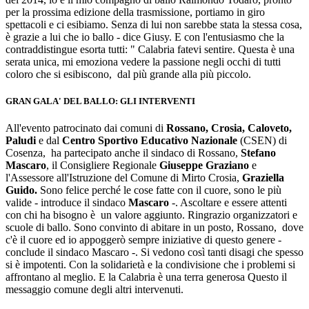
per la prossima edizione della trasmissione, portiamo in giro
spettacoli e ci esibiamo. Senza di lui non sarebbe stata la stessa cosa,
è grazie a lui che io ballo - dice Giusy. E con l'entusiasmo che la
contraddistingue esorta tutti: " Calabria fatevi sentire. Questa è una
serata unica, mi emoziona vedere la passione negli occhi di tutti
coloro che si esibiscono, dal più grande alla più piccolo.
GRAN GALA' DEL BALLO: GLI INTERVENTI
All'evento patrocinato dai comuni di
Rossano, Crosia, Caloveto,
Paludi
e dal
Centro Sportivo Educativo Nazionale
(CSEN) di
Cosenza, ha partecipato anche il sindaco di Rossano,
Stefano
Mascaro
, il Consigliere Regionale
Giuseppe Graziano
e
l'Assessore all'Istruzione del Comune di Mirto Crosia,
Graziella
Guido.
Sono felice perché le cose fatte con il cuore, sono le più
valide - introduce il sindaco
Mascaro
-. Ascoltare e essere attenti
con chi ha bisogno è un valore aggiunto. Ringrazio organizzatori e
scuole di ballo. Sono convinto di abitare in un posto, Rossano, dove
c'è il cuore ed io appoggerò sempre iniziative di questo genere -
conclude il sindaco Mascaro -. Si vedono così tanti disagi che spesso
si è impotenti. Con la solidarietà e la condivisione che i problemi si
affrontano al meglio. E la Calabria è una terra generosa Questo il
messaggio comune degli altri intervenuti.