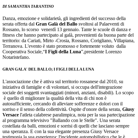
DI SAMANTHA TARANTINO
Danza, emozione e solidarietà, gli ingredienti del successo della
serata offerta dal
Gran Galà del Ballo
svoltosi al Palaeventi di
Rossano, lo scorso venerdì 13 gennaio. Tante le scuole di danza e
fitness che hanno partecipato al galà, provenienti da buona parte del
territorio: da Cariati, Mirto -Crosia, Rossano, Corigliano, Villapiana,
Terranova. L'evento è stato promosso e fortemente voluto dalla
Cooperativa Sociale,“
I Figli della Luna
”,presidente Lorenzo
Notaristefano.
GRAN GALA' DEL BALLO; I
FIGLI DELLA LUNA
L'associazione che è attiva sul territorio rossanese dal 2010, su
iniziativa di famiglie e di volontari, si occupa dell'integrazione
sociale dei soggetti svantaggiati (minori, anziani, disabili). Lo scopo
è quello di migliorare la qualità della vita di chi non è
autosufficiente, cercando di alleviare sofferenze e dolori con il
sorriso e il senso della collettività. Ospite d'onore della serata,
Giusy
Versace
l'atleta calabrese paralimpica, nota per la sua partecipazione
al programma televisivo "Ballando con le Stelle". Una serata
costellata da balli, emozioni e sorrisi di quelli che lasciano sempre
una speranza. E con la sua elegante presenza Giusy Versace
testimonia la sua esperienza; l'incidente automobilistico che le è