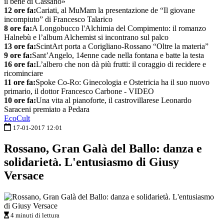
il bene di Cassano»
12 ore fa:
Cariati, al MuMam la presentazione de “Il giovane
incompiuto” di Francesco Talarico
8 ore fa:
A Longobucco l'Alchimia del Compimento: il romanzo
Halnebù e l’album Alchemist si incontrano sul palco
13 ore fa:
ScintArt porta a Corigliano-Rossano “Oltre la materia”
9 ore fa:
Sant’Angelo, 14enne cade nella fontana e batte la testa
16 ore fa:
L’albero che non dà più frutti: il coraggio di recidere e
ricominciare
11 ore fa:
Spoke Co-Ro: Ginecologia e Ostetricia ha il suo nuovo
primario, il dottor Francesco Carbone - VIDEO
10 ore fa:
Una vita al pianoforte, il castrovillarese Leonardo
Saraceni premiato a Pedara
EcoCult
17-01-2017 12:01
Rossano, Gran Galà del Ballo: danza e
solidarietà. L'entusiasmo di Giusy
Versace
4 minuti di lettura