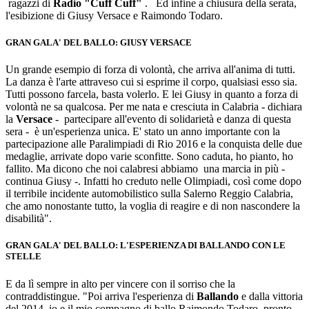
ragazzi di
Radio "Cuff Cuff"
. Ed infine a chiusura della serata,
l'esibizione di Giusy Versace e Raimondo Todaro.
GRAN GALA' DEL BALLO: GIUSY VERSACE
Un grande esempio di forza di volontà, che arriva all'anima di tutti.
La danza è l'arte attraveso cui si esprime il corpo, qualsiasi esso sia.
Tutti possono farcela, basta volerlo. E lei Giusy in quanto a forza di
volontà ne sa qualcosa. Per me nata e cresciuta in Calabria - dichiara
la
Versace
- partecipare all'evento di solidarietà e danza di questa
sera - è un'esperienza unica. E' stato un anno importante con la
partecipazione alle Paralimpiadi di Rio 2016 e la conquista delle due
medaglie, arrivate dopo varie sconfitte. Sono caduta, ho pianto, ho
fallito. Ma dicono che noi calabresi abbiamo una marcia in più -
continua Giusy -. Infatti ho creduto nelle Olimpiadi, così come dopo
il terribile incidente automobilistico sulla Salerno Reggio Calabria,
che amo nonostante tutto, la voglia di reagire e di non nascondere la
disabilità".
GRAN GALA' DEL BALLO:
L'ESPERIENZA DI BALLANDO CON LE
STELLE
E da lì sempre in alto per vincere con il sorriso che la
contraddistingue. "Poi arriva l'esperienza di
Ballando
e dalla vittoria
del 2014, io e il mio compagno di ballo Raimondo Todaro, pronto