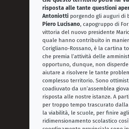
risposta alle tante questioni ape
Antoniotti
porgendo gli auguri di 
Piero Lucisano
, capogruppo di Forz
vittoria del nuovo presidente Mario
quale hanno contribuito in manier
Corigliano-Rossano, è la cartina t
che premia l’attività delle amminist
opportuno, dunque, non disperdere
aiutare a risolvere le tante problem
complesso territorio. Sono ottimist
coadiuvato da un’assemblea giovan
risposta alle nostre istanze. A parti
per troppo tempo trascurato dalla 
la viabilità, le scuole, per finire ag
ridimensionamento scolastico così c
coordinamento provinciale sono inter