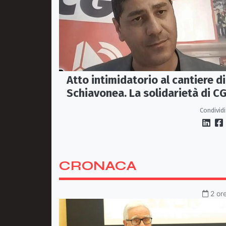
Atto intimidatorio al cantiere di
Schiavonea. La solidarietà di CG
e Fillea a Roberto Rugna
Condividi
CRONACA
2 or