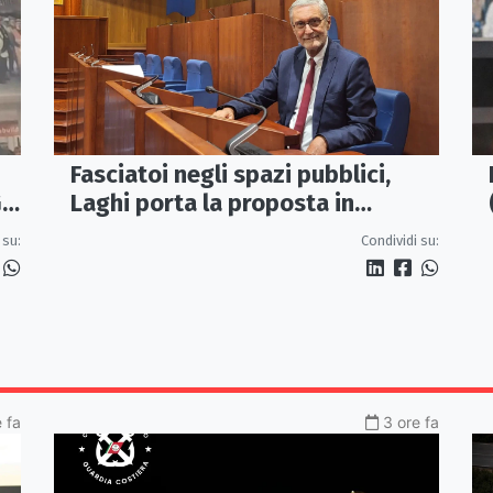
Fasciatoi negli spazi pubblici,
Laghi porta la proposta in
IL
Regione: «Una Calabria a misura
Condividi su:
 su:
di famiglie»
e fa
3 ore fa