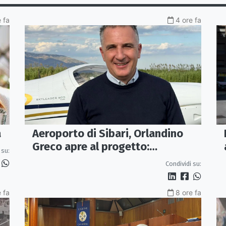
 fa
4 ore fa
Aeroporto di Sibari, Orlandino
a
Greco apre al progetto:
 su:
«Proposta credibile da
Condividi su:
approfondire»
 fa
8 ore fa