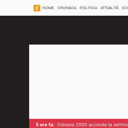
HOME
CRONACA
POLITICA
ATTUALITÀ
EC
5 ore fa:
Odissea 2000 accende la settima