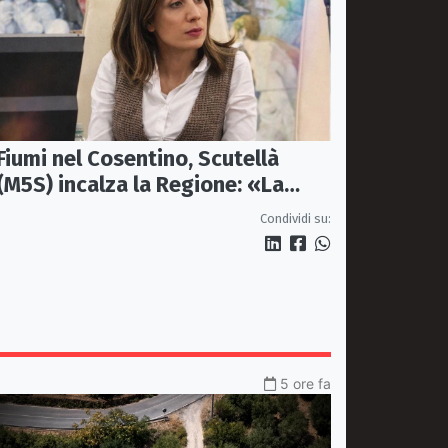
Fiumi nel Cosentino, Scutellà
(M5S) incalza la Regione: «La
prevenzione si faccia prima delle
Condividi su:
alluvioni»
5 ore fa