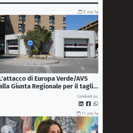
5 ore fa
L'attacco di Europa Verde/AVS
alla Giunta Regionale per il taglio
del'emodinamica di Rossano
Condividi su:
11 ore fa