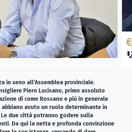
za in seno all’Assemblea provinciale.
nsigliere Piero Lucisano, primo assoluto
razione di come Rossano e più in generale
 abbiano avuto un ruolo determinante in
 Le due città potranno godere sulla
nti. Da qui la netta e profonda convinzione
lere le sue istanze, cercando di dare