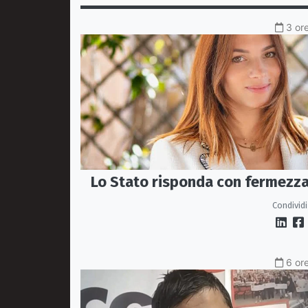
3 ore
Lo Stato risponda con fermezz
Condividi
6 ore