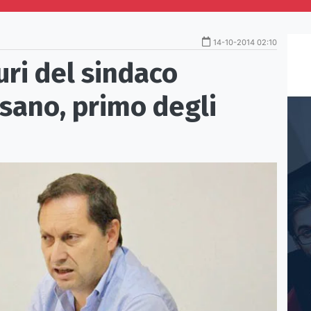
14-10-2014 02:10
uri del sindaco
isano, primo degli