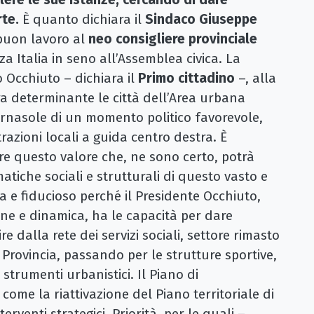
rte.
È quanto dichiara il
Sindaco Giuseppe
buon lavoro al
neo consigliere provinciale
a Italia in seno all’Assemblea civica. La
 Occhiuto – dichiara il
Primo cittadino
–, alla
a determinante le città dell’Area urbana
ornasole di un momento politico favorevole,
razioni locali a guida centro destra. È
 questo valore che, ne sono certo, potrà
atiche sociali e strutturali di questo vasto e
a e fiducioso perché il Presidente Occhiuto,
e e dinamica, ha le capacità per dare
re dalla rete dei servizi sociali, settore rimasto
Provincia, passando per le strutture sportive,
li strumenti urbanistici. Il Piano di
ome la riattivazione del Piano territoriale di
venti strategici. Priorità, per le quali –