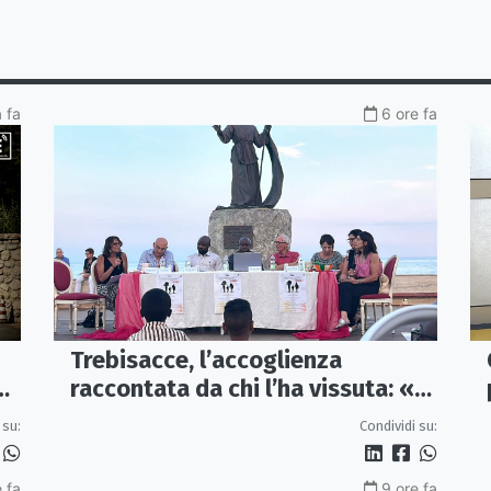
a fa
6 ore fa
Trebisacce, l’accoglienza
raccontata da chi l’ha vissuta: «Io
ta
sono» diventa una storia di
 su:
Condividi su:
dignità e futuro
 fa
9 ore fa