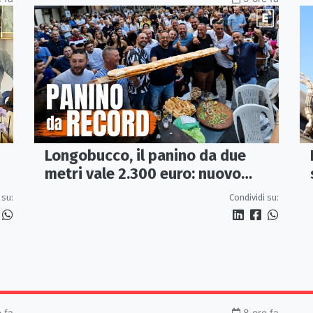
Longobucco, il panino da due
metri vale 2.300 euro: nuovo
record all’Incanto di San
 su:
Condividi su:
Domenico
 fa
8 ore fa