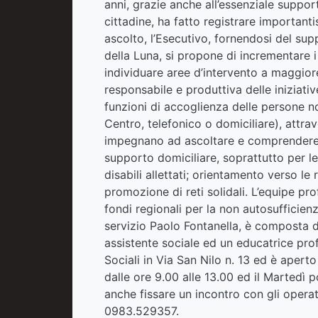
anni, grazie anche all’essenziale suppor
cittadine, ha fatto registrare importantis
ascolto, l’Esecutivo, fornendosi del supp
della Luna, si propone di incrementare i 
individuare aree d’intervento a maggiore
responsabile e produttiva delle iniziativ
funzioni di accoglienza delle persone no
Centro, telefonico o domiciliare), attrav
impegnano ad ascoltare e comprendere c
supporto domiciliare, soprattutto per le
disabili allettati; orientamento verso le 
promozione di reti solidali. L’equipe pr
fondi regionali per la non autosufficie
servizio Paolo Fontanella, è composta d
assistente sociale ed un educatrice profes
Sociali in Via San Nilo n. 13 ed è aperto
dalle ore 9.00 alle 13.00 ed il Martedì p
anche fissare un incontro con gli oper
0983.529357.