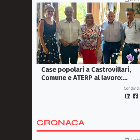
Case popolari a Castrovillari,
Comune e ATERP al lavoro:
sopralluoghi operativi entro
Condividi
settembre
CRONACA
4 ore