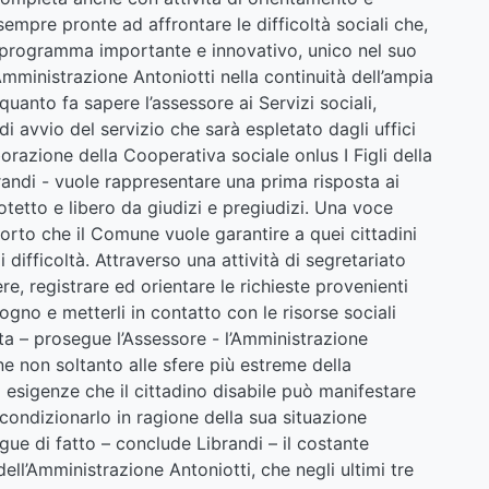
sempre pronte ad affrontare le difficoltà sociali che,
 programma importante e innovativo, unico nel suo
Amministrazione Antoniotti nella continuità dell’ampia
anto fa sapere l’assessore ai Servizi sociali,
di avvio del servizio che sarà espletato dagli uffici
razione della Cooperativa sociale onlus I Figli della
brandi - vuole rappresentare una prima risposta ai
tetto e libero da giudizi e pregiudizi. Una voce
orto che il Comune vuole garantire a quei cittadini
 difficoltà. Attraverso una attività di segretariato
ere, registrare ed orientare le richieste provenienti
sogno e metterli in contatto con le risorse sociali
lta – prosegue l’Assessore - l’Amministrazione
ne non soltanto alle sfere più estreme della
 esigenze che il cittadino disabile può manifestare
condizionarlo in ragione della sua situazione
ue di fatto – conclude Librandi – il costante
ell’Amministrazione Antoniotti, che negli ultimi tre