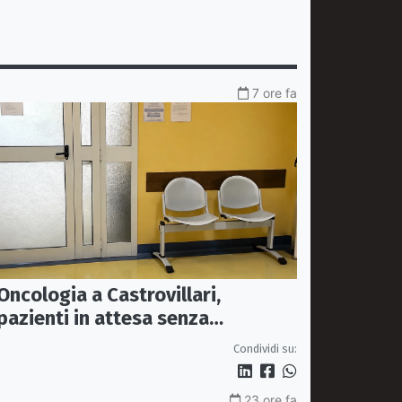
7 ore fa
Oncologia a Castrovillari,
pazienti in attesa senza
climatizzazione: Rosa chiede una
Condividi su:
stanza interna e un intervento
strutturale
23 ore fa