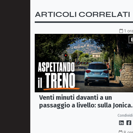
ARTICOLI CORRELATI
1 or
Venti minuti davanti a un
passaggio a livello: sulla Jonica
anche aspettare un treno diven
Condividi
un viaggio
8 ore