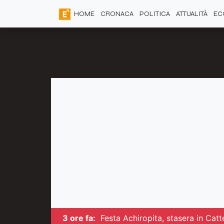
HOME
CRONACA
POLITICA
ATTUALITÀ
EC
3 ore fa:
Festa Achiropita, stasera in Catt