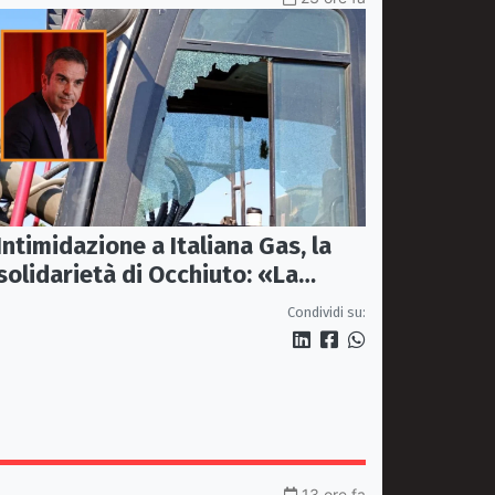
Intimidazione a Italiana Gas, la
solidarietà di Occhiuto: «La
Calabria onesta non arretra»
Condividi su:
13 ore fa