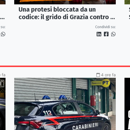
Una protesi bloccata da un
codice: il grido di Grazia contro la
sanità che rimanda
Condividi su:
 su:
e fa
4 ore fa