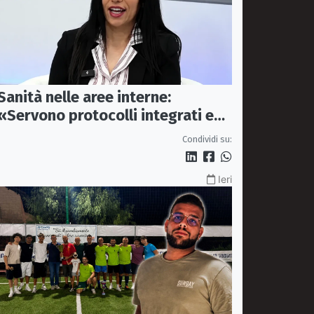
Sanità nelle aree interne:
«Servono protocolli integrati e
mezzi dedicati per garantire
Condividi su:
soccorsi tempestivi»
Ieri