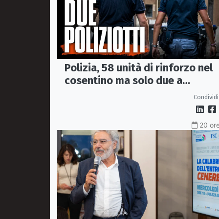
Polizia, 58 unità di rinforzo nel
cosentino ma solo due a
Corigliano-Rossano e due a
Condividi
Castrovillari
20 ore