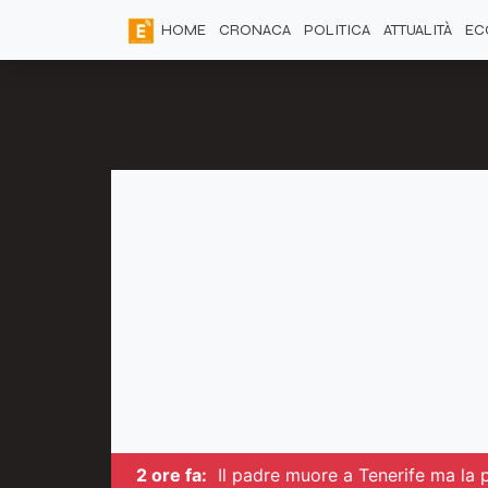
HOME
CRONACA
POLITICA
ATTUALITÀ
EC
2 ore fa:
Il padre muore a Tenerife ma la 