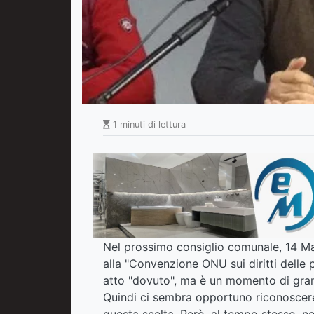
1 minuti di lettura
Nel prossimo consiglio comunale, 14 Ma
alla "Convenzione ONU sui diritti delle
atto "dovuto", ma è un momento di grand
Quindi ci sembra opportuno riconoscere
questa scelta. Però, al tempo stesso, 