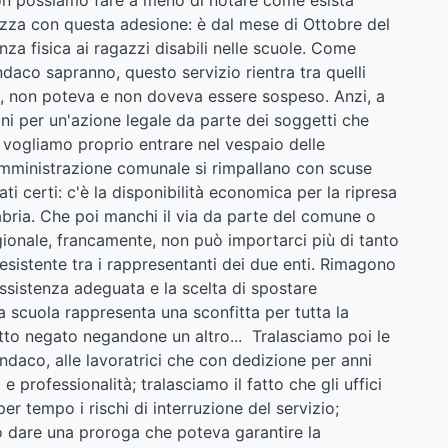
zza con questa adesione: è dal mese di Ottobre del
nza fisica ai ragazzi disabili nelle scuole. Come
daco sapranno, questo servizio rientra tra quelli
, non poteva e non doveva essere sospeso. Anzi, a
mini per un'azione legale da parte dei soggetti che
n vogliamo proprio entrare nel vespaio delle
mministrazione comunale si rimpallano con scuse
 certi: c'è la disponibilità economica per la ripresa
abria. Che poi manchi il via da parte del comune o
ionale, francamente, non può importarci più di tanto
 esistente tra i rappresentanti dei due enti. Rimagono
ssistenza adeguata e la scelta di spostare
 a scuola rappresenta una sconfitta per tutta la
tto negato negandone un altro... Tralasciamo poi le
ndaco, alle lavoratrici che con dedizione per anni
 professionalità; tralasciamo il fatto che gli uffici
er tempo i rischi di interruzione del servizio;
to dare una proroga che poteva garantire la