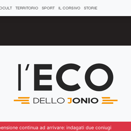
OCULT
TERRITORIO
SPORT
IL CORSIVO
STORIE
pensione continua ad arrivare: indagati due coniugi