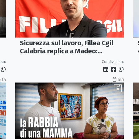
Sicurezza sul lavoro, Fillea Cgil
Calabria replica a Madeo:
«Servono controlli, non incentivi
 su:
Condividi su:
alle imprese»
 fa
Ieri