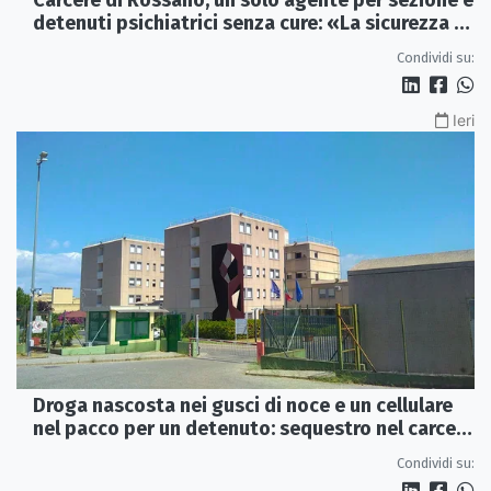
detenuti psichiatrici senza cure: «La sicurezza è
venuta meno» | VIDEO
Condividi su:
Ieri
Droga nascosta nei gusci di noce e un cellulare
nel pacco per un detenuto: sequestro nel carcere
di Rossano
Condividi su: