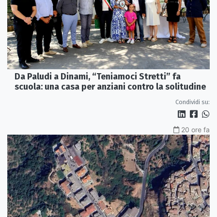
Da Paludi a Dinami, “Teniamoci Stretti” fa
scuola: una casa per anziani contro la solitudine
Condividi su:
20 ore fa