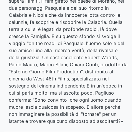
supera i limiti. Il film girato nel paese di Morano, nei
due personaggi Pasquale e del suo ritorno in
Calabria e Nicola che da innocente lotta contro le
calunnie, fa scoprire e riscoprire la Calabria. Quella
terra a cui si è legati da profonde radici, là dove
cresce la Famiglia. E su questo sfondo si svolge il
viaggio "on the road" di Pasquale, l'uomo solo e del
suo amico Lino alla ricerca verità, della rivalsa e
della giustizia. Un cast eccellente:Robert Woods,
Paolo Mauro, Marco Silani, Chiara Conti, prodotto da
"Esterno Giorno Film Production", distribuito al
cinema da West 46th Films, specializzata nel
sostegno del cinema indipendente.E in un'epoca in
cui si parla molto, ma si ascolta poco, Pagliuso
conferma: "Sono convinto che ogni uomo quando
muore lascia qualcosa in sospeso. E allora perché
non immaginare la possibilità di "tornare" per un
istante e trovare qualcuno disposto ad ascoltarti?»