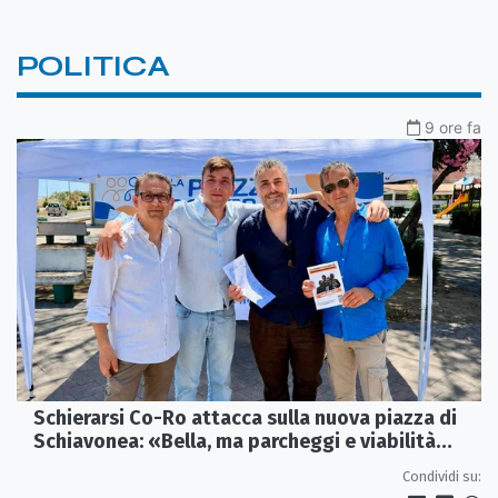
POLITICA
9 ore fa
Schierarsi Co-Ro attacca sulla nuova piazza di
Schiavonea: «Bella, ma parcheggi e viabilità
sono al collasso»
Condividi su: